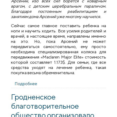
Арсений, изо всех сил борется с коварным
врагом, с детским церебральным параличом.
Благодаря постоянным реабилитациям и
занятиям дома Арсений уже многому научился.
Сейчас самое главное поставить ребенка на
ноги и научить ходить. Все усилия родителей и
врачей, в настоящее время, направлены именно
на это. Но, пока Арсений не может
передвигаться самостоятельно, ему просто
необходима специализированная коляска для
передвижения «Maclaren Major Elite» стоимость
которой составляет 1.173$. Для семьи, где все
средства уходят на лечение ребенка, такая
покупка весьма обременительна.
Подробнее
о Пятилетнему Арсению Селицкому
необходима специализированная
коляска для передвижения
Гродненское
благотворительное
общество организовало