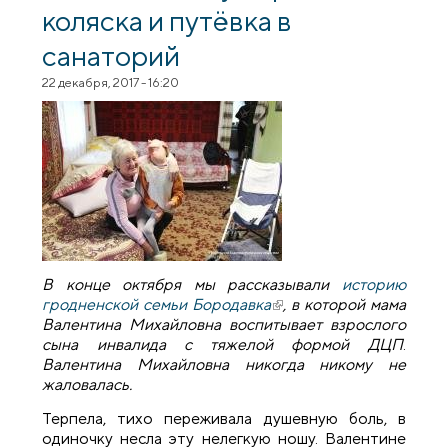
коляска и путёвка в
санаторий
22 декабря, 2017 - 16:20
В конце октября мы рассказывали
историю
гродненской семьи Бородавка
(внешняя ссылка)
, в которой мама
Валентина Михайловна воспитывает взрослого
сына инвалида с тяжелой формой ДЦП
.
Валентина Михайловна никогда никому не
жаловалась.
Терпела, тихо переживала душевную боль, в
одиночку несла эту нелегкую ношу. Валентине