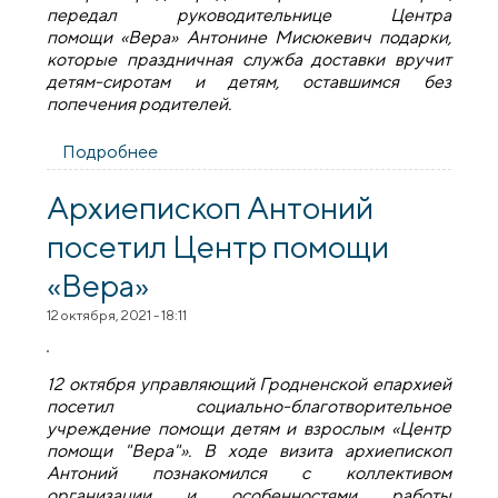
передал руководительнице Центра
помощи «Вера»
Антонине Мисюкевич подарки,
которые праздничная служба доставки вручит
детям-сиротам и детям, оставшимся без
попечения родителей.
Подробнее
о Приход Покровского собора принял
участие в благотворительной акции
«Вера в чудо!»
Архиепископ Антоний
посетил Центр помощи
«Вера»
12 октября, 2021 - 18:11
12 октября управляющий Гродненской епархией
посетил cоциально-благотворительное
учреждение помощи детям и взрослым «Центр
помощи "Вера"». В ходе визита архиепископ
Антоний познакомился с коллективом
организации и особенностями работы