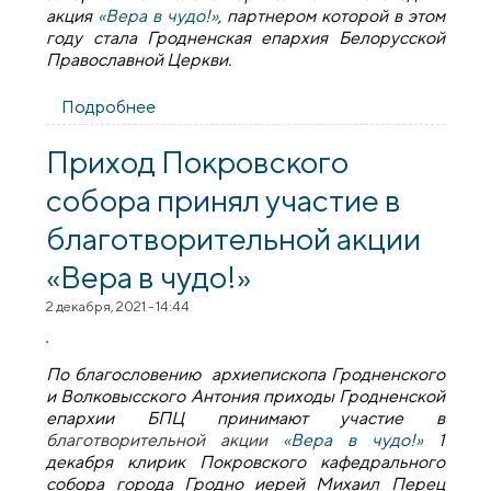
акция
«Вера в чудо!»
, партнером которой в этом
году стала Гродненская епархия Белорусской
Православной Церкви.
Подробнее
о Приход святой Марфы в Гродно и
приход Воздвижения Креста Господня в
Свислочи присоединились к акции «Вера
Приход Покровского
в чудо!»
собора принял участие в
благотворительной акции
«Вера в чудо!»
2 декабря, 2021 - 14:44
По благословению архиепископа Гродненского
и Волковысского Антония приходы Гродненской
епархии БПЦ принимают участие в
благотворительной акции
«Вера в чудо!»
1
декабря клирик Покровского кафедрального
собора города Гродно иерей Михаил Перец