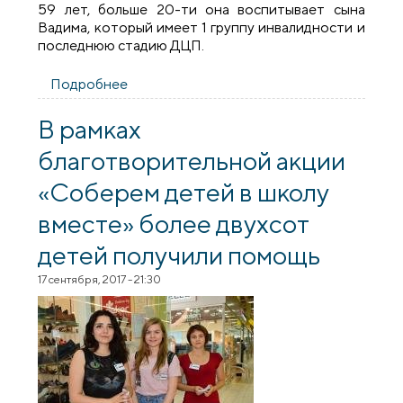
59 лет, больше 20-ти она воспитывает сына
Вадима, который имеет 1 группу инвалидности и
последнюю стадию ДЦП.
Подробнее
о Откровения матери, воспитывающей
20-тилетнего сына-инвалида затронули
неравнодушных людей: Вадиму передана
В рамках
коляска и путёвка в санаторий
благотворительной акции
«Соберем детей в школу
вместе» более двуxсот
детей получили помощь
17 сентября, 2017 - 21:30