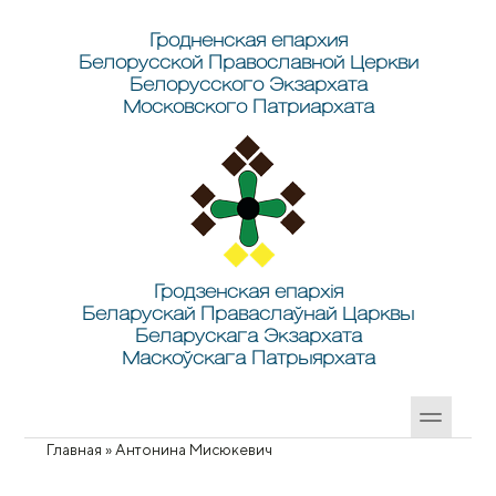
Перейти к основному содержанию
Skip to search
Гродненская епархия
Белорусской Православной Церкви
Белорусского Экзархата
Московского Патриархата
Гродзенская епархія
Беларускай Праваслаўнай Царквы
Беларускага Экзархата
Маскоўскага Патрыярхата
Главная
»
Антонина Мисюкевич
Вы здесь