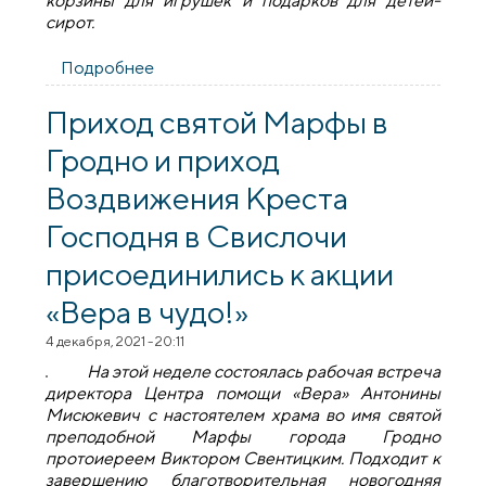
корзины для игрушек и подарков для детей-
сирот.
Подробнее
о «Вера» и Церковь поздравят ребят из
детских домов, приютов и школ-
интернатов
Приход святой Марфы в
Гродно и приход
Воздвижения Креста
Господня в Свислочи
присоединились к акции
«Вера в чудо!»
4 декабря, 2021 - 20:11
На этой неделе состоялась рабочая встреча
директора Центра помощи «Вера» Антонины
Мисюкевич с настоятелем храма во имя святой
преподобной Марфы города Гродно
протоиереем Виктором Свентицким. Подходит к
завершению благотворительная новогодняя