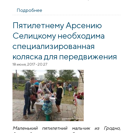
Подробнее
о В рамках благотворительной акции
«Соберем детей в школу вместе» более
двуxсот детей получили помощь
Пятилетнему Арсению
Селицкому необходима
специализированная
коляска для передвижения
18 июня, 2017 - 20:27
Маленький пятилетний мальчик из Гродно,