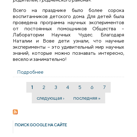
Всего на празднике было более сорока
воспитанников детского дома. Для детей была
проведена программа научных экспериментов
от постоянных помощников Общества –
Лаборатории Научных Чудес. Благодаря
Наталии и Вове дети узнали, что научные
эксперименты − это удивительный мир научных
знаний, которые можно познавать интересно,
весело и занимательно!
Подробнее
о Гродненское благотворительное
общество организовало праздник для
детей-сирот из Поречской школы-
1
2
3
4
5
6
7
Страницы
интерната
следующая ›
последняя »
ПОИСК GOОGLE НА САЙТЕ