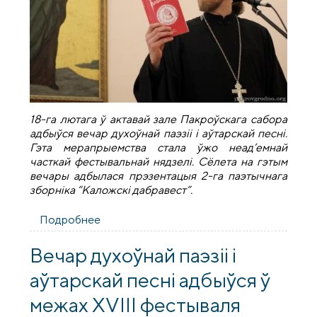
18-га лютага ў актавай зале Пакроўскага сабора
адбыўся вечар духоўнай паэзіі і аўтарскай песні.
Гэта мерапрыемства стала ўжо неад’емнай
часткай фестывальнай нядзелі. Сёлета на гэтым
вечары адбылася прэзентацыя 2-га паэтычнага
зборніка “Каложскі дабравест”.
Подробнее
о "Ты яшчэ на зямлі, а цябе ўжо ахінаюць
райскія спевы": вечар паэзіі ў межах
“Каложскага дабравесту”
Вечар духоўнай паэзіі і
аўтарскай песні адбыўся ў
межах XVIII фестываля