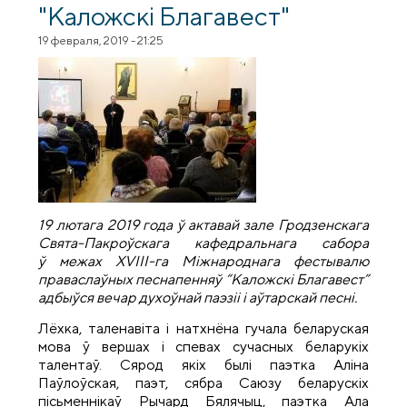
"Каложскі Благавест"
19 февраля, 2019 - 21:25
19 лютага 2019 года ў актавай зале Гродзенскага
Свята-Пакроўскага кафедральнага сабора
ў межах XVIII-га Міжнароднага фестывалю
праваслаўных песнапенняў “Каложскі Благавест”
адбыўся вечар духоўнай паэзіі і аўтарскай песні.
Лёхка, таленавіта і натхнёна гучала беларуская
мова ў вершах і спевах сучасных беларукіх
талентаў. Сярод якіх былі паэтка Аліна
Паўлоўская, паэт, сябра Саюзу беларускіх
пісьменнікаў Рычард Бялячыц, паэтка Ала