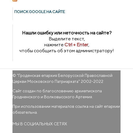
ПОИСК GOОGLE НА САЙТЕ
Нашли ошибку или неточность на сайте?
Выделите текст,
нажмите
Ctrl + Enter
,
чтобы сообщить об этом администратору!
© "
Гроденская епархия Белорусской Православной
Церкви Московского Патриархата
" 2002-2022
Сайт создан по благословению архиепископа
Гродненского и Волковысского Артемия.
При использовании материалов ссылка на сайт епархии
обязательна.
МЫ В СОЦИАЛЬНЫХ СЕТЯХ