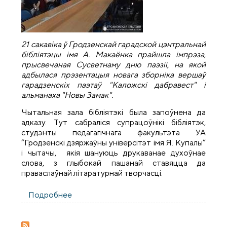
21 сакавіка
ў Гродзенскай гарадской цэнтральнай
бібліятэцы
ім
я
А
. Мака
ё
нка
прайшла
імпрэза,
прысвечаная Сусветнаму дню паэзіі
, на якой
адбылася
прэзентацыя
новага зборніка
вершаў
гарадзенскіх паэтаў "Каложскі дабравест" і
альманаха "Новы Замак".
Чытальная зала бібліятэкі была запоўнена да
адказу. Тут сабраліся супрацоўнікі бібліятэк,
студэнты педагагічнага факультэта УА
“Гродзенскі дзяржаўны універсітэт імя Я. Купалы”
і чытачы, якія шануюць друкаванае духоўнае
слова, з глыбокай пашанай ставяцца да
праваслаўнай літаратурнай творчасці.
Подробнее
о У Гродзенскай гарадской цэнтральнай
бібліятэцы прайшла імпрэза, прысвечаная
Сусветнаму дню паэзіі