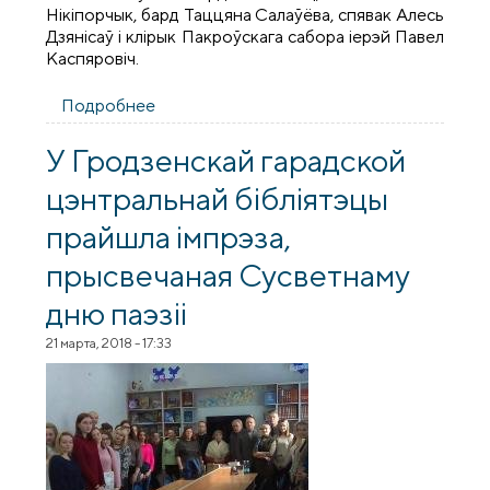
Нікіпорчык, бард Таццяна Салаўёва, спявак Алесь
Дзянісаў і клірык Пакроўскага сабора іерэй Павел
Каспяровіч.
Подробнее
о Вечар духоўнай паэзіі і аўтарскай песні
адбыўся ў межах XVIII фестываля
"Каложскі Благавест"
У Гродзенскай гарадской
цэнтральнай бібліятэцы
прайшла імпрэза,
прысвечаная Сусветнаму
дню паэзіі
21 марта, 2018 - 17:33