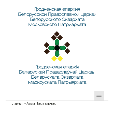
Перейти к основному содержанию
Skip to search
Гродненская епархия
Белорусской Православной Церкви
Белорусского Экзархата
Московского Патриархата
Гродзенская епархія
Беларускай Праваслаўнай Царквы
Беларускага Экзархата
Маскоўскага Патрыярхата
Главная
»
Алла Никипорчик
Вы здесь