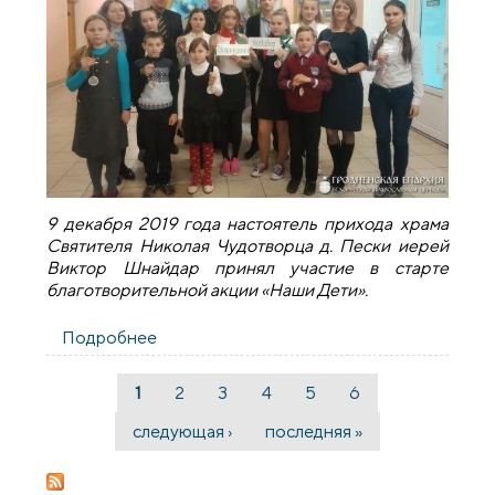
9 декабря 2019 года настоятель прихода храма
Святителя Николая Чудотворца д. Пески иерей
Виктор Шнайдар принял участие в старте
благотворительной акции «Наши Дети».
Подробнее
о Настоятель прихода деревни Пески
принял участие в старте
благотворительной акции «Наши Дети»
1
2
3
4
5
6
Страницы
следующая ›
последняя »