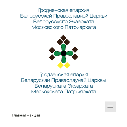
Перейти к основному содержанию
Skip to search
Гродненская епархия
Белорусской Православной Церкви
Белорусского Экзархата
Московского Патриархата
Гродзенская епархія
Беларускай Праваслаўнай Царквы
Беларускага Экзархата
Маскоўскага Патрыярхата
Главная
»
акция
Вы здесь