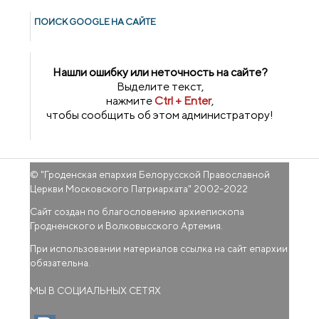
ПОИСК GOОGLE НА САЙТЕ
Нашли ошибку или неточность на сайте?
Выделите текст,
нажмите
Ctrl + Enter
,
чтобы сообщить об этом администратору!
© "
Гроденская епархия Белорусской Православной
Церкви Московского Патриархата
" 2002-2022
Сайт создан по благословению архиепископа
Гродненского и Волковысского Артемия.
При использовании материалов ссылка на сайт епархии
обязательна.
МЫ В СОЦИАЛЬНЫХ СЕТЯХ