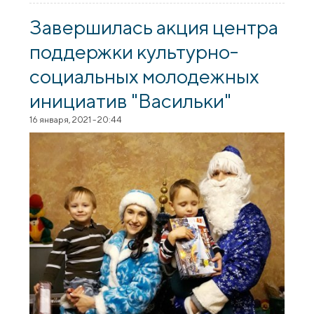
братства Покровского собора
завершилась вручением подарков для
Завершилась акция центра
детей с нарушениями зрения
поддержки культурно-
социальных молодежных
инициатив "Васильки"
16 января, 2021 - 20:44