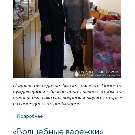
Помощь никогда не бывает лишней. Помогать
нуждающимся – благое дело. Главное, чтобы эта
помощь была оказана вовремя и людям, которым
на самом деле это необходимо.
Подробнее
о Приход преподобномученика
Серафима оказал помощь нуждающимся
семьям
«Волшебные варежки»