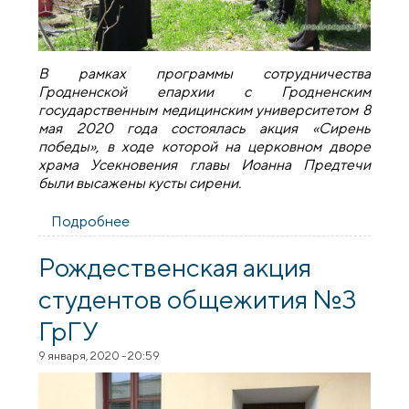
В рамках программы сотрудничества
Гродненской епархии с Гродненским
государственным медицинским университетом 8
мая 2020 года состоялась акция «Сирень
победы», в ходе которой на церковном дворе
храма Усекновения главы Иоанна Предтечи
были высажены кусты сирени.
Подробнее
о Прихожане храма Усекновения главы
Иоанна Предтечи приняли участие в
акции "Сирень победы"
Рождественская акция
студентов общежития №3
ГрГУ
9 января, 2020 - 20:59