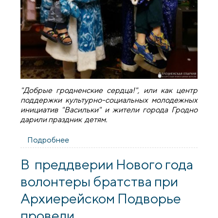
"Добрые гродненские сердца!", или как центр
поддержки культурно-социальных молодежных
инициатив "Васильки" и жители города Гродно
дарили праздник детям.
Подробнее
о Завершилась акция центра поддержки
культурно-социальных молодежных
инициатив "Васильки"
В преддверии Нового года
волонтеры братства при
Архиерейском Подворье
провели