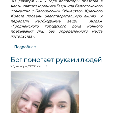
30 декабря 2020 года волонтёры братства в
честь святого мученика Гавриила Белостокского
совместно с Белорусским Обществом Красного
Креста провели благотворительную акцию и
передали необходимые вещи людям
«Гродненского городского дома ночного
пребывания лиц без определенного места
жительства».
Подробнее
о В преддверии Нового года волонтеры
братства при Архиерейском Подворье
провели благотворительную акцию для
Бог помогает руками людей
нуждающихся
27 декабря, 2020 - 20:57