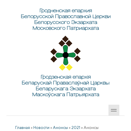
Перейти к основному содержанию
Skip to search
Гродненская епархия
Белорусской Православной Церкви
Белорусского Экзархата
Московского Патриархата
Гродзенская епархія
Беларускай Праваслаўнай Царквы
Беларускага Экзархата
Маскоўскага Патрыярхата
Главная
»
Новости
»
Анонсы
»
2021
»
Анонсы