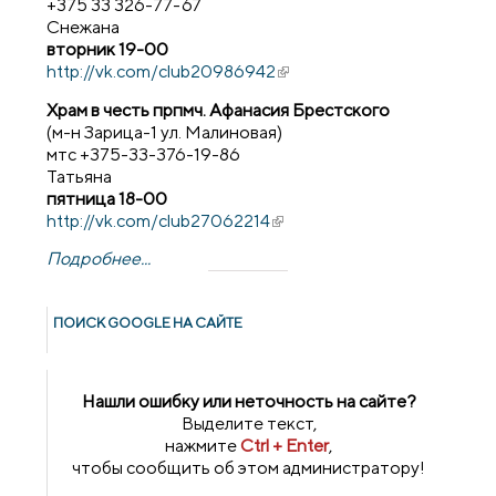
+375 33 326-77-67
Снежана
вторник 19-00
http://vk.com/club20986942
(внешняя ссылка)
Храм в честь прпмч. Афанасия Брестского
(м-н Зарица-1 ул. Малиновая)
мтс +375-33-376-19-86
Татьяна
пятница 18-00
http://vk.com/club27062214
(внешняя ссылка)
Подробнее...
ПОИСК GOОGLE НА САЙТЕ
Нашли ошибку или неточность на сайте?
Выделите текст,
нажмите
Ctrl + Enter
,
чтобы сообщить об этом администратору!