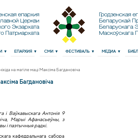
енская епархия
Гродзенская еп
лавной Церкви
Беларускай П
кого Экзархата
Беларускага Э
о Патриархата
Маскоўскага 
И
ЕПАРХИЯ
СМИ
ФЕСТИВАЛЬ
МЕДИА
БИБ
іхіда на магіле маці Максіма Багдановіча
Максіма Багдановіча
га і Ваўкавыскага Антонія 9
іча, Марыі Афанасьеўны, з
вы і паэтычныя радкі.
скага кафедральнага сабора