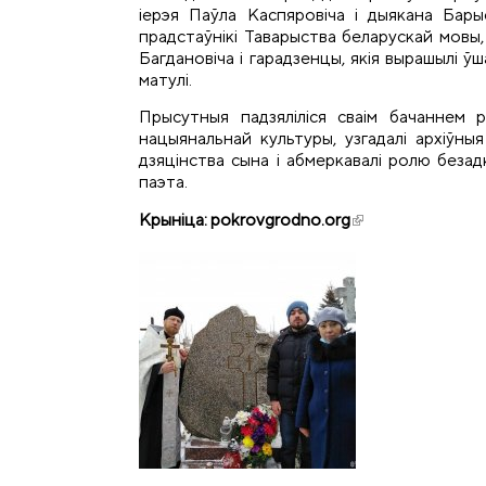
іерэя Паўла Каспяровіча і дыякана Бары
прадстаўнікі Таварыства беларускай мовы
Багдановіча і гарадзенцы, якія вырашылі ўш
матулі.
Прысутныя падзяліліся сваім бачаннем р
нацыянальнай культуры, узгадалі архіўны
дзяцінства сына і абмеркавалі ролю безад
паэта.
Крыніца:
pokrovgrodno.org
(внешняя ссылка