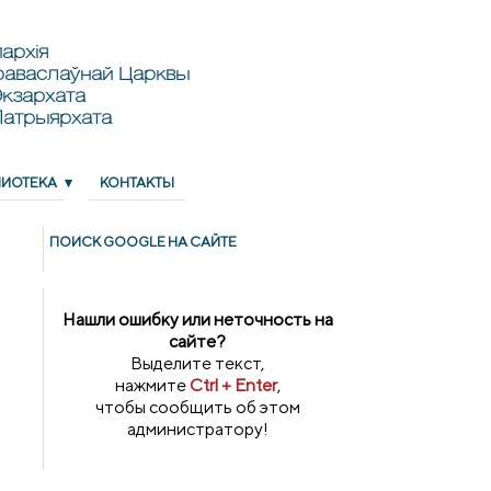
архія
раваслаўнай Царквы
кзархата
Патрыярхата
ЛИОТЕКА
КОНТАКТЫ
ПОИСК GOОGLE НА САЙТЕ
Нашли ошибку или неточность на
сайте?
Выделите текст,
нажмите
Ctrl + Enter
,
чтобы сообщить об этом
администратору!