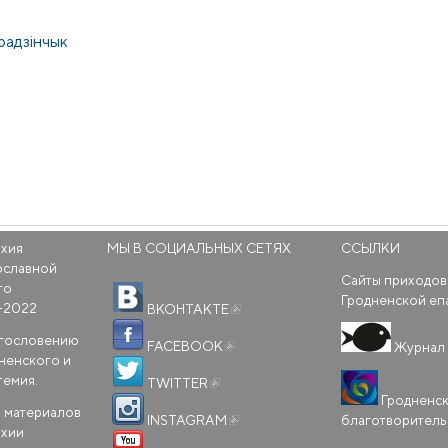
радзінчык
рхия
МЫ В СОЦИАЛЬНЫХ СЕТЯХ
ССЫЛКИ
ославной
Сайты приходов
го
(внешняя ссылка)
Гродненской еп
-2022
ВКОНТАКТЕ
(внешняя ссылка)
агословению
FACEBOOK
Журнал 
ненского и
(внешняя ссылка)
темия.
TWITTER
Гродненс
(внешняя ссылка)
 материалов
благотворител
INSTAGRAM
рхии
(внешняя ссылка)