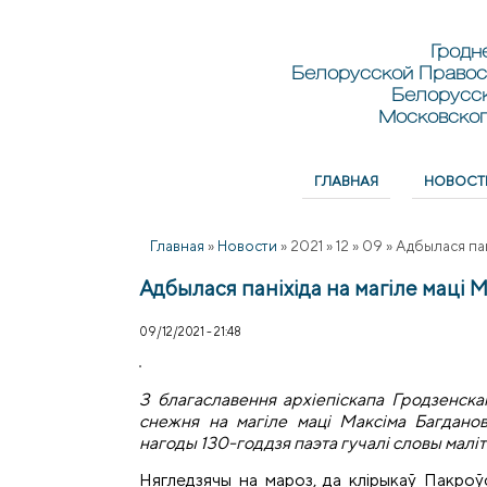
Перейти к основному содержанию
Skip to search
Гродн
Белорусской Правос
Белорусс
Московског
ГЛАВНАЯ
НОВОСТ
Главное меню
Главная
»
Новости
»
2021
»
12
»
09
»
Адбылася пан
Адбылася паніхіда на магіле маці 
09/12/2021 - 21:48
З благаславення архіепіскапа Гродзенска
снежня на магіле маці Максіма Багданов
нагоды 130-годдзя паэта гучалі словы маліт
Нягледзячы на мароз, да клірыкаў Пакроў