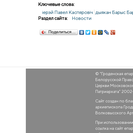
Ключевые слова:
іерэй Павел Каспяровіч
дыякан Барыс Ба
Раздел сайта:
Новости
Поделиться…
© "
Гроденская епа
Белорусской Прав
Церкви Московско
Патриархата
" 2002
Сайт создан по бл
архиепископа Грод
Волковысского Ар
При использовании
ссылка на сайт епа