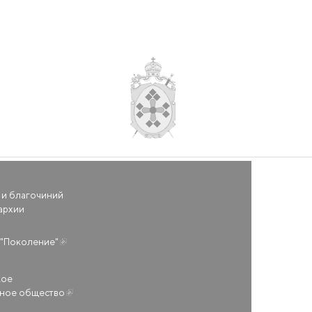
 и благочиний
архии
(внешняя ссылка)
"Поколение"
кое
ьное общество
(внешняя ссылка)