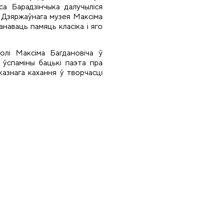
са Барадзінчыка далучыліся
, Дзяржаўнага музея Максіма
анаваць памяць класіка і яго
олі Максіма Багдановіча ў
я ўспаміны бацькі паэта пра
казнага кахання ў творчасці
)