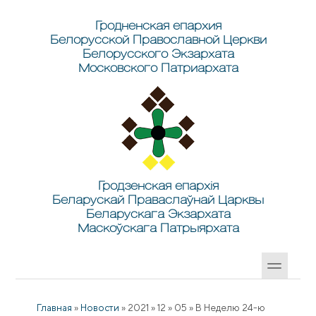
Перейти к основному содержанию
Skip to search
Гродненская епархия
Белорусской Православной Церкви
Белорусского Экзархата
Московского Патриархата
Гродзенская епархія
Беларускай Праваслаўнай Царквы
Беларускага Экзархата
Маскоўскага Патрыярхата
Главная
»
Новости
»
2021
»
12
»
05
»
В Неделю 24-ю