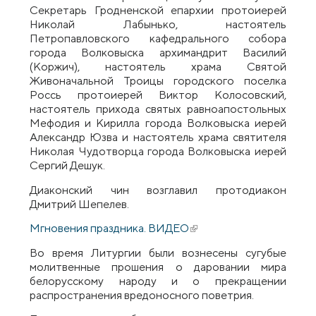
Секретарь Гродненской епархии протоиерей
Николай Лабынько, настоятель
Петропавловского кафедрального собора
города Волковыска архимандрит Василий
(Коржич), настоятель храма Святой
Живоначальной Троицы городского поселка
Россь протоиерей Виктор Колосовский,
настоятель прихода святых равноапостольных
Мефодия и Кирилла города Волковыска иерей
Александр Юзва и настоятель храма святителя
Николая Чудотворца города Волковыска иерей
Сергий Дешук.
Диаконский чин возглавил протодиакон
Дмитрий Шепелев.
Мгновения праздника. ВИДЕО
(внешняя ссылка)
Во время Литургии были вознесены сугубые
молитвенные прошения о даровании мира
белорусскому народу и о прекращении
распространения вредоносного поветрия.