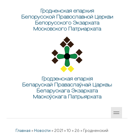
Перейти к основному содержанию
Skip to search
Гродненская епархия
Белорусской Православной Церкви
Белорусского Экзархата
Московского Патриархата
Гродзенская епархія
Беларускай Праваслаўнай Царквы
Беларускага Экзархата
Маскоўскага Патрыярхата
Главная
»
Новости
»
2021
»
10
»
26
»
Гродненский