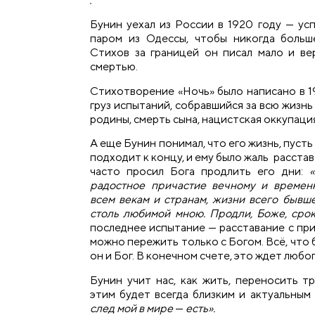
Бунин уехал из России в 1920 году — ус
паром из Одессы, чтобы никогда больш
Стихов за границей он писал мало и ве
смертью.
Стихотворение «Ночь» было написано в 19
груз испытаний, собравшийся за всю жизн
родины, смерть сына, нацистская оккупаци
А еще Бунин понимал, что его жизнь, пусть
подходит к концу, и ему было жаль расстав
часто просил Бога продлить его дни:
радостное причастие вечному и временн
всем векам и странам, жизни всего бывше
столь любимой мною. Продли, Боже, сро
последнее испытание — расставание с пр
можно пережить только с Богом. Всё, что 
он и Бог. В конечном счете, это ждет любо
Бунин учит нас, как жить, переносить т
этим будет всегда близким и актуальным 
след мой в мире
—
есть».