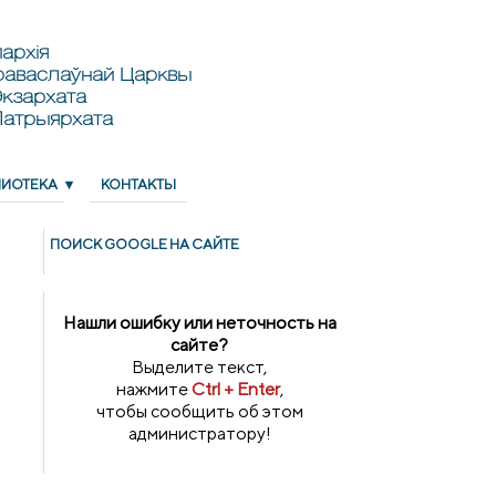
архія
раваслаўнай Царквы
кзархата
Патрыярхата
ЛИОТЕКА
КОНТАКТЫ
ПОИСК GOОGLE НА САЙТЕ
Нашли ошибку или неточность на
сайте?
Выделите текст,
нажмите
Ctrl + Enter
,
чтобы сообщить об этом
администратору!