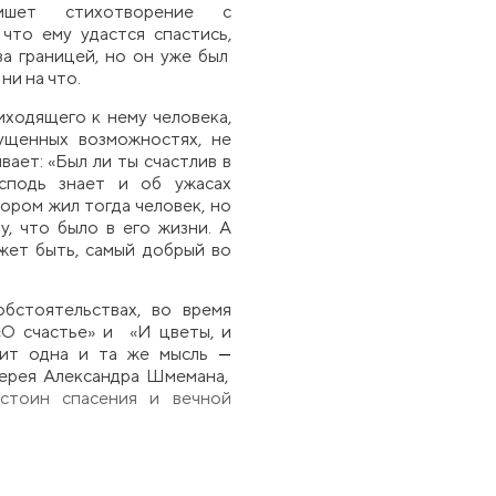
пишет стихотворение с
, что ему удастся спастись,
а границей, но он уже был
ни на что.
иходящего к нему человека,
ущенных возможностях, не
вает: «Был ли ты счастлив в
сподь знает и об ужасах
тором жил тогда человек, но
, что было в его жизни. А
ет быть, самый добрый во
бстоятельствах, во время
«О счастье» и «И цветы, и
вучит одна и та же мысль
—
ерея
Александра Шмемана,
стоин спасения и вечной