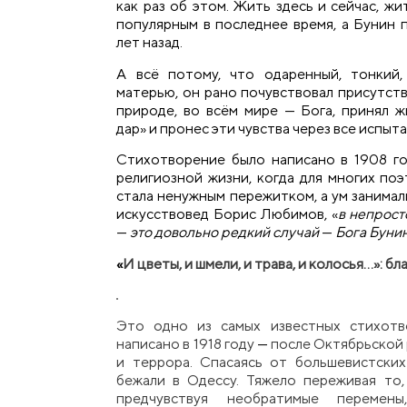
как раз об этом. Жить здесь и сейчас, ж
популярным в последнее время, а Бунин 
лет назад.
А всё потому, что одаренный, тонкий,
матерью, он рано почувствовал присутств
природе, во всём мире — Бога, принял ж
дар» и пронес эти чувства через все испыта
Стихотворение было написано в 1908 го
религиозной жизни, когда для многих по
стала ненужным пережитком, а ум занимали
искусствовед Борис Любимов, «
в непрос
—
это довольно редкий случай
—
Бога Бунин
«
И цветы, и шмели, и трава, и колосья…»: б
Это одно из самых известных стихотв
написано в 1918 году
—
после Октябрьской р
и террора. Спасаясь от большевистски
бежали в Одессу. Тяжело переживая то,
предчувствуя необратимые перемен