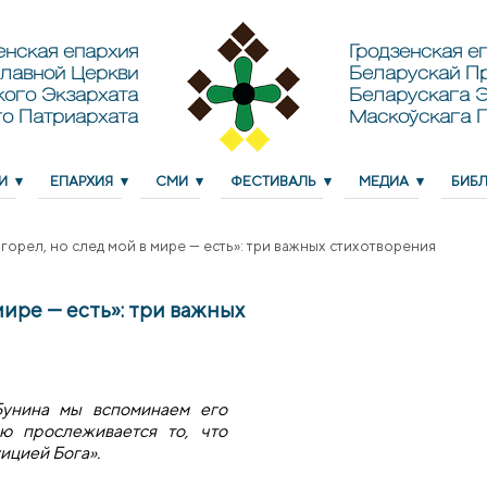
енская епархия
Гродзенская еп
лавной Церкви
Беларускай П
кого Экзархата
Беларускага Э
о Патриархата
Маскоўскага 
И
ЕПАРХИЯ
СМИ
ФЕСТИВАЛЬ
МЕДИА
БИБ
горел, но след мой в мире — есть»: три важных стихотворения
мире — есть»: три важных
унина мы вспоминаем его
ью прослеживается то, что
ицией Бога».