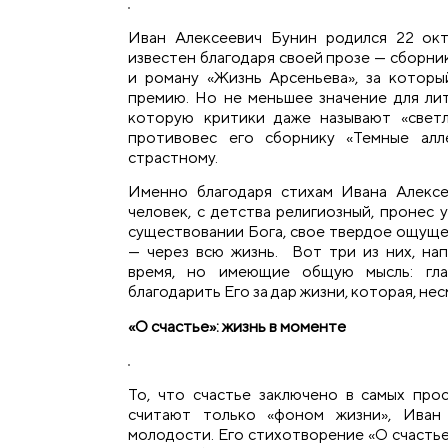
Иван Алексеевич Бунин родился 22 окт
известен благодаря своей прозе — сборни
и роману «Жизнь Арсеньева», за котор
премию. Но не меньшее значение для лит
которую критики даже называют «свет
противовес его сборнику «Темные алл
страстному.
Именно благодаря стихам Ивана Алексе
человек, с детства религиозный, пронес
существовании Бога, свое твердое ощуще
— через всю жизнь. Вот три из них, на
время, но имеющие общую мысль: гл
благодарить Его за дар жизни, которая, нес
«О счастье»: жизнь в моменте
То, что счастье заключено в самых про
считают только «фоном жизни», Иван
молодости. Его стихотворение «О счастье