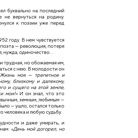
пел буквально на последний
е не вернуться на родину.
рнулся к поэзии уже перед
52 году. В нем чувствуется
ь поэта — революция, потеря
я, нужда, одиночество…
 и трудная, но обожаемая им,
аться с нею. В молодости он
«Жизнь моя
—
трепетное и
ому, близкому и далекому,
го и сущего на этой земле,
ки мои!»
И он знал, что это
ивычным, земным, любимым —
было — ушло, остался только
го человека и любую судьбу.
рудности и даже умирать, и
нам: «
День мой догорел, но