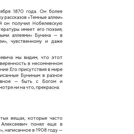
ября 1870 года. Он более
ку рассказов «Темные аллеи»
ый он получил Нобелевскую
ературы имеет его поэзия,
лыми аллеями» Бунина — в
еи», чувственному и даже
евича мы видим, что этот
 уверенность в несомненном
ние Его присутствия в мире
писанные Буниным в разное
авное — быть с Богом и
мотря ни на что, прекрасна.
стых вещах, которые часто
 Алексеевич понял еще в
», написанное в 1908 году —