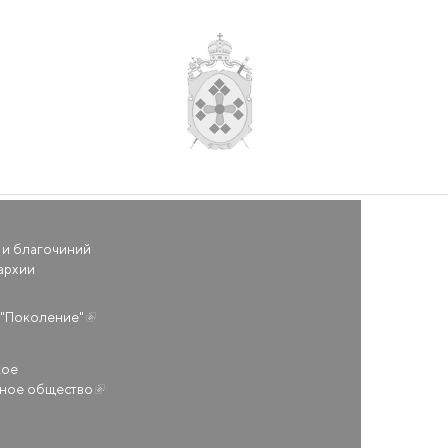
 и благочиний
архии
(внешняя ссылка)
"Поколение"
кое
ьное общество
(внешняя ссылка)