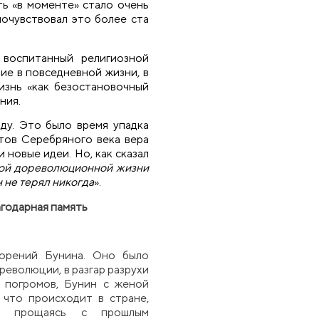
ить «в моменте» стало очень
почувствовал это более ста
 воспитанный религиозной
ие в повседневной жизни, в
изнь «как безостановочный
ния.
ду. Это было время упадка
этов Серебряного века вера
 новые идеи. Но, как сказал
той дореволюционной жизни
 не терял никогда
».
лагодарная память
орений Бунина. Оно было
еволюции, в разгар разрухи
х погромов, Бунин с женой
 что происходит в стране,
ы, прощаясь с прошлым