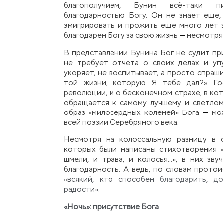
благополучием, Бунин всё-таки 
благодарностью Богу. Он не знает ещ
е
эмигрировать и прожить ещ
е
много лет з
благодарен Богу за свою жизнь
—
несмотря 
В представлении Бунина Бог не судит пр
не требует отч
е
та о своих делах и уп
укоряет, не воспитывает, а просто спраши
той жизни, которую Я тебе дал?» Го
революции, и о бесконечном страхе, в ко
обращается к самому лучшему и светлому
образ «милосердных коленей» Бога
—
мож
всей поэзии Серебряного века.
Несмотря на колоссальную разницу в о
которых были написаны стихотворения 
шмели, и трава, и колосья...», в них з
благодарность. А ведь, по словам прот
ои
«
всякий, кто способен
благодарить
,
до
радости».
«Ночь»: присутствие Бога