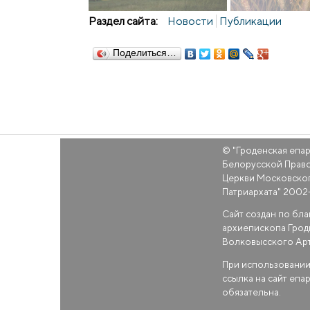
Раздел сайта:
Новости
Публикации
Поделиться…
© "
Гроденская епа
Белорусской Прав
Церкви Московско
Патриархата
" 2002
Сайт создан по бл
архиепископа Грод
Волковысского Ар
При использовании
ссылка на сайт епа
обязательна.