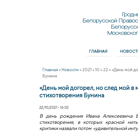
Перейти к основному содержанию
Skip to search
Гродн
Белорусской Правос
Белорусс
Московског
ГЛАВНАЯ
НОВОСТ
Главное меню
Главная
»
Новости
»
2021
»
10
»
22
»
«День мой до
Бунина
«День мой догорел, но след мой в 
стихотворения Бунина
22/10/2021 - 16:02
В день рождения Ивана Алексеевича Б
стихотворения, в которых красной нит
критики назвали потом «удивительной инту