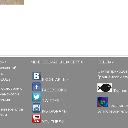
рхия
МЫ В СОЦИАЛЬНЫХ СЕТЯХ
ССЫЛКИ
ославной
Сайты приходов
го
(внешняя ссылка)
Гродненской еп
-2022
ВКОНТАКТЕ
(внешняя ссылка)
агословению
FACEBOOK
Журнал 
ненского и
(внешняя ссылка)
темия.
TWITTER
Гродненс
(внешняя ссылка)
 материалов
благотворител
INSTAGRAM
рхии
(внешняя ссылка)
YOUTUBE