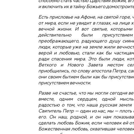
способно стать частью Царствия Божия, вгл
и включить их в тайну Божьего домостроите
Есть присловье на Афоне, на святой горе, 
от мира, если не увидит в глазах, на лице
вечной жизни. И вот святые, которыми
действительно были присутствие
преображающего, радующего душу сияни
люди, которые уже на земле жили вечност
верой и любовью, стали как бы частицам
ради спасения мира. Это были люди, ко
Ветхого и Нового Завета местом се
приобщились, по слову апостола Петра, с
они своим бытием были как бы присутстви
присутствием вечности.
Разве не счастье, что мы могли сегодня в
вместе, одним сердцем, одной мысл
радостью о том, что
наша
русская земля
Святитель Петр — один из нас, мы — плоть о
его. Он
наш, родной, и он нам показыва
сделать любовь Божия, если человек ей отд
Божественная любовь, охватившая человек