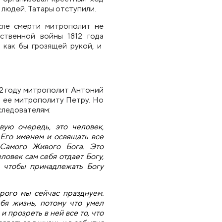
 людей. Татары отступили.
сле смерти митрополит не
ственной войны 1812 г
ода
 как бы грозящей рукой, и
72 году митрополит Антоний
 е
е
митрополиту Петру. Но
оследователям:
вую очередь, это человек,
 Его именем и освящать все
Самого Живого Бога. Это
ловек сам себя отдает Богу,
м чтобы принадлежать Богу
рого мы сейчас празднуем.
бя жизнь, потому что умел
и прозреть в ней все то, что