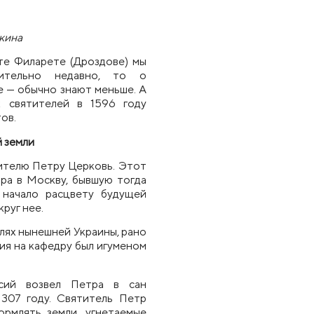
лкина
ите Филарете
(
Дроздове
)
мы
ительно недавно, то о
е — обычно знают меньше. А
 святителей в 1596 году
ов.
й земли
ителю Петру Церковь. Этот
ра в Москву, бывшую тогда
начало расцвету будущей
круг нее
.
лях
нынешней Украины
, рано
ия на кафедру был игуменом
сий возв
е
л Петра в сан
1307 году. Святитель П
е
тр
ормлять земли, угнетаемые