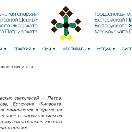
енская епархия
Гродзенская еп
лавной Церкви
Беларускай П
кого Экзархата
Беларускага Э
о Патриархата
Маскоўскага 
И
ЕПАРХИЯ
СМИ
ФЕСТИВАЛЬ
МЕДИА
БИБ
овские святители
вских святителей — Петра,
ва, Ермогена, Филарета,
на поминаются в храме на
ященник, вынимая частицы из
тому важно больше узнать о
олитв просим.