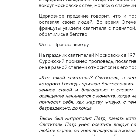
вокруг московских стен, молясь о спасении
Церковное предание говорит, что и по
оставлял своих людей. Во время Отече
французы увидели святителя с поднятой,
обратились в бегство.
Фото: Православие.ру
На праздник святителей Московских в 19
Сурожский произн
е
с проповедь, посвятив
она в равной степени относится и к его п
«Кто такой святитель? Святитель, в пер
которого Господь призвал благословлять
земное силой и благодатью и словом 
освящение начинается с момента, когда че
приносит себя, как жертву живую, с те
безраздельно, до конца.
Таким был митрополит Петр, память кото
Святитель Петр умел освятить вокруг се
любить людей; он умел вглядеться в жизнь 