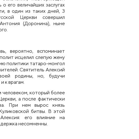
 о его величайших заслугах
и, в один из таких дней, 3
усской Церкви совершил
Антония (Доронина), ныне
ого.
вь, вероятно, вспоминает
ополит исцелил слепую жену
нию политики татаро-монгол
 жителей. Святитель Алексий
воей родины, но, будучи
 к врагам.
 человеком, который более
Церкви, а после фактически
ва. При н
е
м вырос князь
Куликовской битвы. В этой
Алексия: его влияние на
ддержка несомненны.