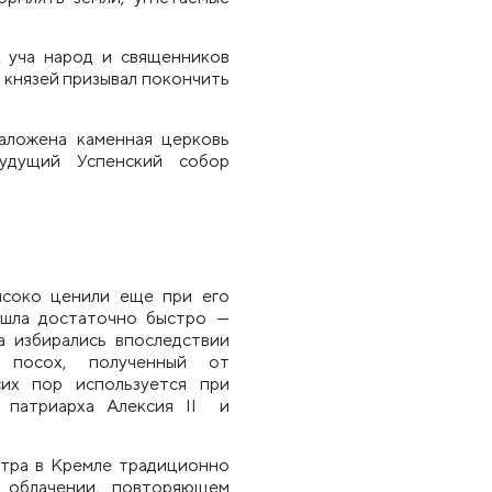
, уча народ и священников
х князей призывал покончить
аложена каменная церковь
удущий Успенский собор
ысоко ценили ещ
е
при его
ошла достаточно быстро —
а избирались впоследствии
 посох, полученный от
сих пор используется при
е патриарха Алексия II и
етра в Кремле традиционно
 облачении, повторяющем