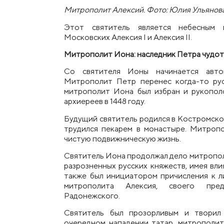
Митрополит Алексий. Фото: Юлия Ульянов
Этот святитель является небесным 
Московских Алексия I и Алексия II.
Митрополит Иона: наследник Петра чудо
Со святителя Ионы начинается авто
Митрополит П
е
тр перен
е
с когда-то ру
митрополит Иона был избран и рукопо
архиереев в 1448 году.
Будущий святитель родился в Костромской
трудился пекарем в монастыре. Митроп
чистую подвижническую жизнь.
Святитель Иона продолжал дело митропо
разрозненных русских княжеств, имея вли
также был инициатором причисления к л
митрополита Алексия, своего пред
Радонежского.
Святитель был прозорливым и творил 
очередном нападении татар, митрополит