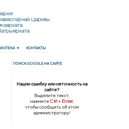
архія
раваслаўнай Царквы
кзархата
Патрыярхата
ЛИОТЕКА
КОНТАКТЫ
ПОИСК GOОGLE НА САЙТЕ
Нашли ошибку или неточность на
сайте?
Выделите текст,
нажмите
Ctrl + Enter
,
чтобы сообщить об этом
администратору!