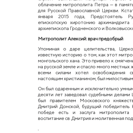
облачение митрополита Петра — в память
для Русской Православной Церкви.
Кстат
января 2015 года, Предстоятель Р
епископскую хиротонию архимандрита 
архиепископа Гродненского и Волковысск
Митрополит Алексий: врач предобрый
Упоминая о даре целительства, Церко
известную историю о том, как этот митр
монгольского хана. Это привело к смягче
на русской земле и спасло много местных
всеми силами хотел освобождения с
настоящим христианином, был милостивым и
Он был одар
е
нным и исключительно умным
десяти лет заведовал судебными делами 
был правителем Московского княжест
Дмитрий Донской, будущий победитель 
победе есть и заслуга митрополита 
воспитание св.
Дмитрия и молитвенная по