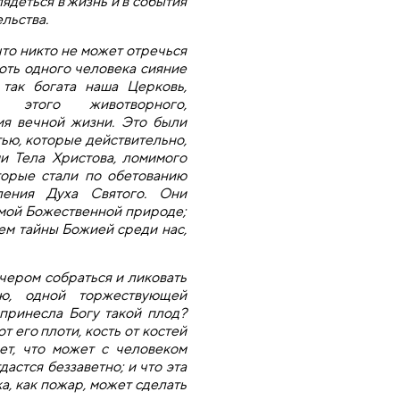
ядеться в жизнь и в события
льства.
что никто не может отречься
 хоть одного человека сияние
 так богата наша Церковь,
м этого животворного,
я вечной жизни. Это были
ью, которые действительно,
и Тела Христова, ломимого
торые стали по обетованию
ления Духа Святого. Они
амой Божественной природе;
ем тайны Божией среди нас,
ечером собраться и ликовать
ью, одной торжествующей
 принесла Богу такой плод?
т его плоти, кость от костей
ет, что может с человеком
астся беззаветно; и что эта
а, как пожар, может сделать