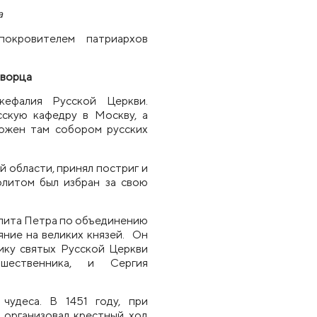
а
покровителем патриархов
творца
кефалия Русской Церкви.
сскую кафедру в Москву, а
ложен там
с
обором
р
усских
 области, принял постриг и
олитом был избран за свою
лита Петра по объединению
яние на великих князей. Он
ику святых Русской Церкви
шественника, и Сергия
чудеса. В 1451 году, при
 организовал крестный ход