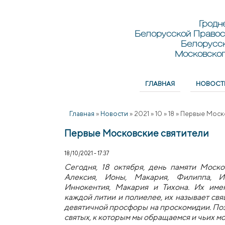
Перейти к основному содержанию
Skip to search
Гродн
Белорусской Правос
Белорусс
Московског
ГЛАВНАЯ
НОВОСТ
Главное меню
Главная
»
Новости
»
2021
»
10
»
18
»
Первые Моск
Первые Московские святители
18/10/2021 - 17:37
Сегодня, 18 октября, день памяти Моско
Алексия, Ионы, Макария, Филиппа, Ио
Иннокентия, Макария и Тихона. Их име
каждой литии и полиелее, их называет св
девятичной просфоры на проскомидии. Поэ
святых, к которым мы обращаемся и чьих м