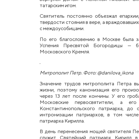
татарским игом.
Святитель постоянно объезжал епархии
тв
е
рдости стояния в вере, а враждовавши
с междоусобицами.
По его благословению в Москве была з
Успения Пресвятой Богородицы — б
Московского Кремля.
Митрополит Петр. Фото: @danilova_ikona
Значение трудов митрополита Петра в
жизни, поэтому канонизация его произ
через 13 лет после кончины. У его гроб
Московские первосвятители, а его
К
онстантинопольского патриарха, до 
интронизации патриархов, в том числ
патриарха Кирилла.
В день перенесения мощей святителя П
служит Святейший
п
атриарх Кирилл в