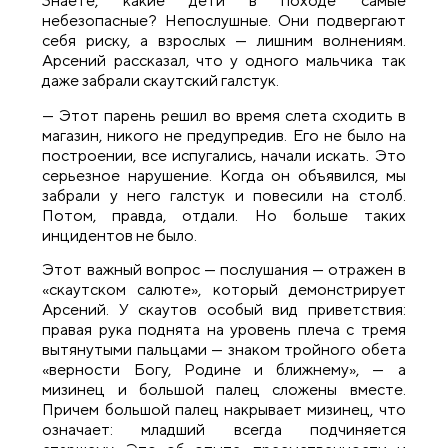
Знаете, какие дети в походе самые
небезопасные? Непослушные. Они подвергают
себя риску, а взрослых — лишним волнениям.
Арсений рассказал, что у одного мальчика так
даже забрали скаутский галстук.
— Этот парень решил во время слета сходить в
магазин, никого не предупредив. Его не было на
построении, все испугались, начали искать. Это
серьезное нарушение. Когда он объявился, мы
забрали у него галстук и повесили на столб.
Потом, правда, отдали. Но больше таких
инцидентов не было.
Этот важный вопрос — послушания — отражен в
«скаутском салюте», который демонстрирует
Арсений. У скаутов особый вид приветствия:
правая рука поднята на уровень плеча с тремя
вытянутыми пальцами — знаком тройного обета
«верности Богу, Родине и ближнему», — а
мизинец и большой палец сложены вместе.
Причем большой палец накрывает мизинец, что
означает: младший всегда подчиняется