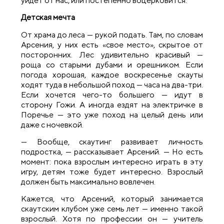
уйдет от нас, или постепенно воцерковится.
Детская мечта
От храма до леса — рукой подать. Там, по словам
Арсения, у них есть «свое место», скрытое от
посторонних. Лес удивительно красивый —
роща со старыми дубами и орешником. Если
погода хорошая, каждое воскресенье скауты
ходят туда в небольшой поход — часа на два-три.
Если хочется чего-то большего — идут в
сторону Гожи. А иногда ездят на электричке в
Поречье — это уже поход на целый день или
даже с ночевкой.
— Вообще, скаутинг развивает личность
подростка, — рассказывает Арсений. — Но есть
момент: пока взрослым интересно играть в эту
игру, детям тоже будет интересно. Взрослый
должен быть максимально вовлечен.
Кажется, что Арсений, который занимается
скаутским клубом уже семь лет — именно такой
взрослый. Хотя по профессии он — учитель