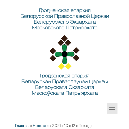
Перейти к основному содержанию
Skip to search
Гродненская епархия
Белорусской Православной Церкви
Белорусского Экзархата
Московского Патриархата
Гродзенская епархія
Беларускай Праваслаўнай Царквы
Беларускага Экзархата
Маскоўскага Патрыярхата
Главная
»
Новости
»
2021
»
10
»
12
»
Поход с