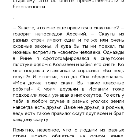
старшему. Это об опыте, преемственности и
безопасности.
— Знаете, что мне еще нравится в скаутинге? —
говорит напоследок Арсений. — Скауты из
разных стран имеют одни и те же или очень
сходные законы. И куда бы ты ни поехал, ты
можешь встретить «своего» человека. Однажды
в Риме я сфотографировался в скаутском
галстуке рядом с Колизеем и забыл его снять. Ко
мне подошла итальянка и спросила: «Вы ведь
скаут?» Я ответил, что да. Она обрадовалась:
«Моя дочка тоже скаут. Вы такие классные
ребята!» К моим друзьям в Испании тоже
подходили люди, узнавая в них скаутов. То есть у
тебя в любом случае в разных уголках земли
навсегда есть друзья. Даже не друзья, а родные,
ведь есть такое правило: скаут друг всем и брат
каждому скауту.
Приятно, наверное, что с людьми из разных
стран можно общаться на одном языке,