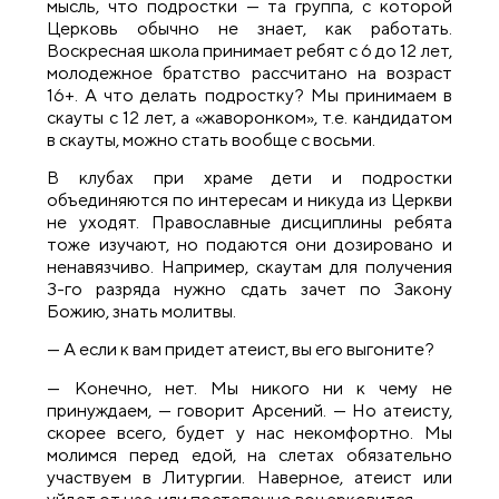
мысль, что подростки — та группа, с которой
Церковь обычно не знает, как работать.
Воскресная школа принимает ребят с 6 до 12 лет,
молодежное братство рассчитано на возраст
16+. А что делать подростку? Мы принимаем в
скауты с 12 лет, а «жаворонком», т.е. кандидатом
в скауты, можно стать вообще с восьми.
В клубах при храме дети и подростки
объединяются по интересам и никуда из Церкви
не уходят. Православные дисциплины ребята
тоже изучают, но подаются они дозировано и
ненавязчиво. Например, скаутам для получения
3-го разряда нужно сдать зачет по Закону
Божию, знать молитвы.
— А если к вам придет атеист, вы его выгоните?
— Конечно, нет. Мы никого ни к чему не
принуждаем, — говорит Арсений. — Но атеисту,
скорее всего, будет у нас некомфортно. Мы
молимся перед едой, на слетах обязательно
участвуем в Литургии. Наверное, атеист или