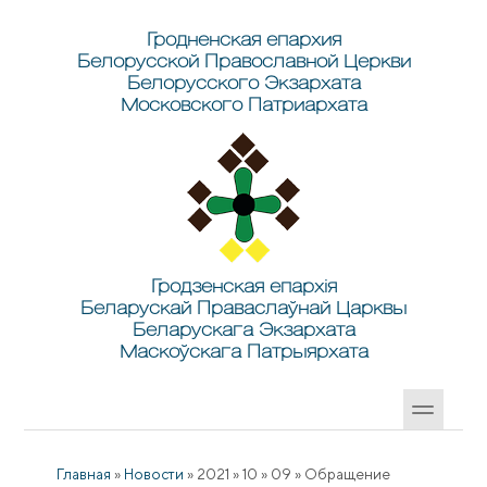
Перейти к основному содержанию
Skip to search
Гродненская епархия
Белорусской Православной Церкви
Белорусского Экзархата
Московского Патриархата
Гродзенская епархія
Беларускай Праваслаўнай Царквы
Беларускага Экзархата
Маскоўскага Патрыярхата
Главная
»
Новости
»
2021
»
10
»
09
»
Обращение