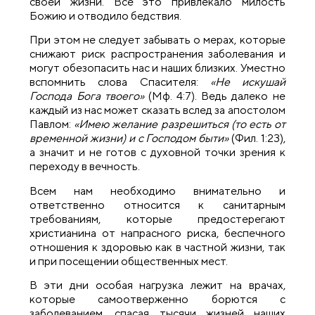
своей жизни. Все это привлекало милость
Божию и отводило бедствия.
При этом не следует забывать о мерах, которые
снижают риск распространения заболевания и
могут обезопасить нас и наших близких. Уместно
вспомнить слова Спасителя:
«Не искушай
Господа Бога твоего»
(Мф. 4:7). Ведь далеко не
каждый из нас может сказать вслед за апостолом
Павлом:
«Имею желание разрешиться (то есть от
временной жизни) и с Господом быти»
(Фил. 1:23),
а значит и не готов с духовной точки зрения к
переходу в вечность.
Всем нам необходимо внимательно и
ответственно относится к санитарным
требованиям, которые предостерегают
христианина от напрасного риска, беспечного
отношения к здоровью как в частной жизни, так
и при посещении общественных мест.
В эти дни особая нагрузка лежит на врачах,
которые самоотверженно борются с
заболеванием, спасая тысячи жизней наших