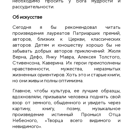
необходимо просить у Бога мудрости и
рассудительности.
Об искусстве
Сегодня я бы рекомендовал читать
произведения лауреатов Патриарших премий,
авторов, близких к Церкви, классических
авторов. Детям и юношеству хорошо бы не
забывать добрых авторов приключений: Жюля
Верна, Дефо, Янку Мавра, Алексея Толстого,
Стивенсона, Каверина. Их герои преисполнены
нравственности, мужества, неразмытых
жизненных ориентиров. Хоть это и старые книги,
но они живы и полны оптимизма.
Главное, чтобы культура, ее лучшие образцы,
вдохновляли, призывали человека поднять свой
взор от земного, обыденного и увидеть через
картину, книгу, поэму, музыкальное
произведение истинный Промысл Отца
Небесного, «Творца всего видимого и
невидимого».