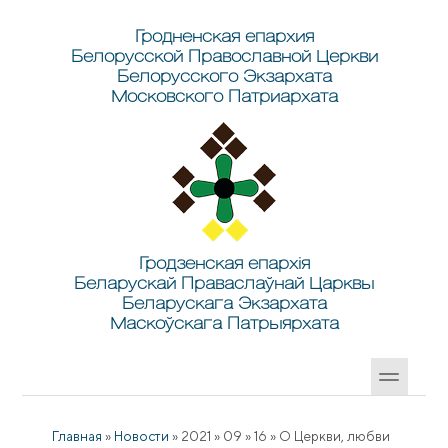
Перейти к основному содержанию
Skip to search
Гродненская епархия
Белорусской Православной Церкви
Белорусского Экзархата
Московского Патриархата
Гродзенская епархія
Беларускай Праваслаўнай Царквы
Беларускага Экзархата
Маскоўскага Патрыярхата
Главная
»
Новости
»
2021
»
09
»
16
»
О Церкви, любви