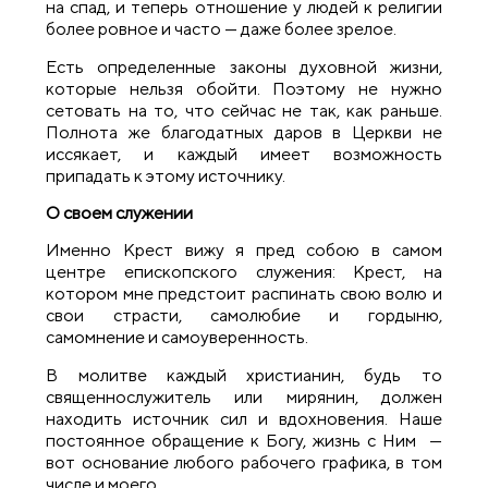
на спад, и теперь отношение у людей к религии
более ровное и часто — даже более зрелое.
Есть определенные законы духовной жизни,
которые нельзя обойти. Поэтому не нужно
сетовать на то, что сейчас не так, как раньше.
Полнота же благодатных даров в Церкви не
иссякает, и каждый имеет возможность
припадать к этому источнику.
О сво
е
м служении
Именно Крест вижу я пред собою в самом
центре епископского служения: Крест, на
котором мне предстоит распинать свою волю и
свои страсти, самолюбие и гордыню,
самомнение и самоуверенность.
В молитве каждый христианин, будь то
священнослужитель или мирянин, должен
находить источник сил и вдохновения. Наше
постоянное обращение к Богу, жизнь с Ним —
вот основание любого рабочего графика, в том
числе и моего.