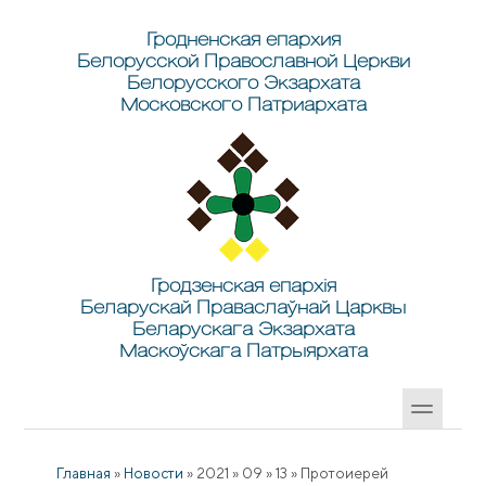
Перейти к основному содержанию
Skip to search
Гродненская епархия
Белорусской Православной Церкви
Белорусского Экзархата
Московского Патриархата
Гродзенская епархія
Беларускай Праваслаўнай Царквы
Беларускага Экзархата
Маскоўскага Патрыярхата
Главная
»
Новости
»
2021
»
09
»
13
»
Протоиерей