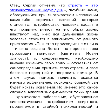
Отец Сергий отметил, что
страсть — это
злокачественный недуг души
(внешняя ссылка)
, пагубный навык,
образующийся при многократном исполнении
каких-либо порочных влечений, которые
становятся потребностью человека, входят в
его привычку, влияют на его образ жизни,
властвуют над ним: вся дальнейшая жизнь
человека строится в зависимости от данного
пристрастия. «Пьянство происходит не от вина
— и вино создано Богом… но порочная воля
производит пьянство» (святитель Иоанн
Златоуст), и, следовательно, необходимо
вначале изменить свою волю — отказаться от
самооправдания, признать свою страсть и свое
бессилие перед ней и попросить помощи. В
этом случае помощь медицины окажется
намного эффективнее, поскольку больной сам
будет искать исцеления. Но именно это самое
сложное. Алкоголизм с физической точки зрения
— хроническое заболевание, обусловленное
систематическим потреблением спиртного,
проявляемое в стойкой психологической и