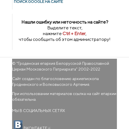
ПОИСК GOОGLE НА САЙТЕ
Нашли ошибку или неточность на сайте?
Выделите текст,
нажмите
Ctrl + Enter
,
чтобы сообщить об этом администратору!
© "
Гроденская епархия Белорусской Православной
Церкви Московского Патриархата
" 2002-2022
Сайт создан по благословению архиепископа
Гродненского и Волковысского Артемия.
При использовании материалов ссылка на сайт епархии
обязательна.
МЫ В СОЦИАЛЬНЫХ СЕТЯХ
(внешняя ссылка)
ВКОНТАКТЕ