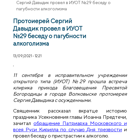
Сергий Давыдик провел в ИУОТ №29 беседу о
пагубности алкоголизма
Протоиерей Сергий
Давыдик провел в ИУОТ
№29 беседу о пагубности
алкоголизма
13/09/2021 - 12:21
11 сентября в исправительном учреждении
открытого типа (ИУОТ) №29 прошла встреча
клирика прихода Благовещения Пресвятой
Богородицы в городе Волковыске протоиерея
Сергия Давыдика с осужденными.
Священник рассказал вкратце историю
праздника Усекновения главы Иоанна Предтечи,
зачитал
обращение Патриарха Московского и
всея Руси Кирилла по случаю Дня трезвости
и
провел беседу о пристрастии к алкоголю.