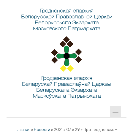
Перейти к основному содержанию
Skip to search
Гродненская епархия
Белорусской Православной Церкви
Белорусского Экзархата
Московского Патриархата
Гродзенская епархія
Беларускай Праваслаўнай Царквы
Беларускага Экзархата
Маскоўскага Патрыярхата
Главная
»
Новости
»
2021
»
07
»
29
»
При гродненском