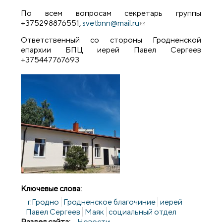
По всем вопросам секретарь группы
+375298876551,
svetbnn@mail.ru
(ссылка для отправки
email)
Ответственный со стороны Гродненской
епархии БПЦ иерей Павел Сергеев
+375447767693
Ключевые слова:
г.Гродно
Гродненское благочиние
иерей
Павел Сергеев
Маяк
социальный отдел
Раздел сайта:
Новости