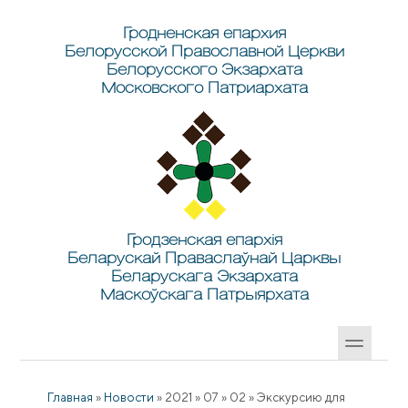
Перейти к основному содержанию
Skip to search
Гродненская епархия
Белорусской Православной Церкви
Белорусского Экзархата
Московского Патриархата
Гродзенская епархія
Беларускай Праваслаўнай Царквы
Беларускага Экзархата
Маскоўскага Патрыярхата
Главная
»
Новости
»
2021
»
07
»
02
»
Экскурсию для