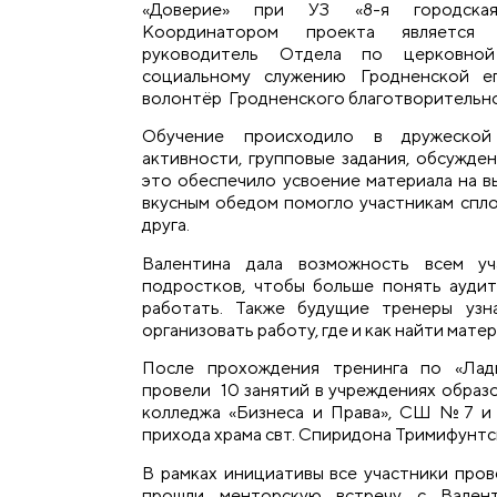
«Доверие» при
УЗ «8-я городская
Координатором проекта является
руководитель Отдела по церковной
социальному служению Гродненской еп
волонтёр Гродненского благотворительн
Обучение происходило в дружеской 
активности, групповые задания, обсужде
это обеспечило усвоение материала на в
вкусным обедом помогло участникам спло
друга.
Валентина дала возможность всем у
подростков, чтобы больше понять ауди
работать. Также будущие тренеры узн
организовать работу, где и как найти мате
После прохождения тренинга по «Ладь
провели 10 занятий в учреждениях образо
колледжа «Бизнеса и Права», СШ №7 и 
прихода храма свт. Спиридона Тримифунтс
В рамках инициативы все участники пров
прошли менторскую встречу с Вален