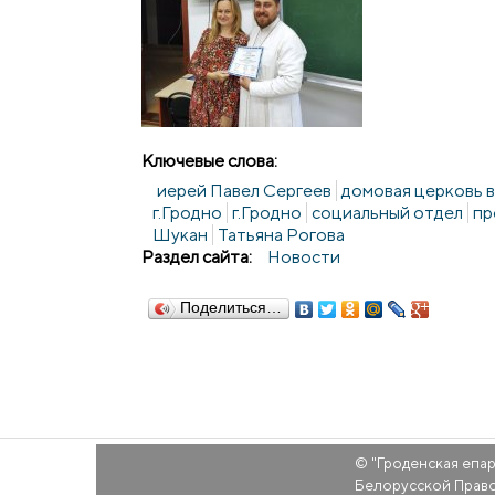
Ключевые слова:
иерей Павел Сергеев
домовая церковь 
г.Гродно
г.Гродно
социальный отдел
пр
Шукан
Татьяна Рогова
Раздел сайта:
Новости
Поделиться…
© "
Гроденская епа
Белорусской Прав