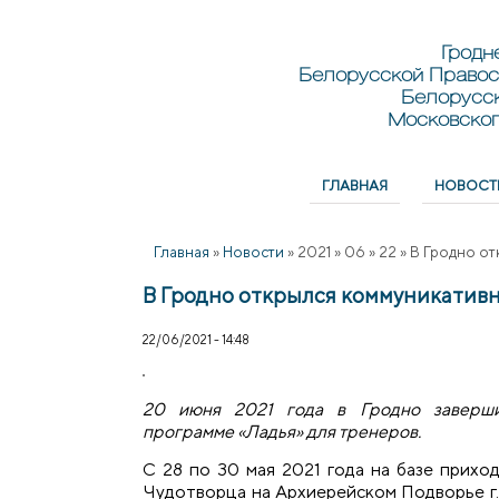
Перейти к основному содержанию
Skip to search
Гродн
Белорусской Правос
Белорусс
Московског
ГЛАВНАЯ
НОВОСТ
Главное меню
Главная
»
Новости
»
2021
»
06
»
22
»
В Гродно от
В Гродно открылся коммуникатив
22/06/2021 - 14:48
20 июня 2021 года в Гродно заверш
программе «Ладья» для тренеров.
С 28 по 30 мая 2021 года на базе прихо
Чудотворца на Архиерейском Подворье г.