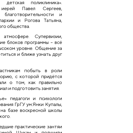
 детская поликлиника».
 иерей Павел Сергеев,
 благотворительности и
архии и Рогова Татьяна,
ого общества.
атмосфере. Супервизии,
ние блоков программы – всё
ысоком уровне. Общение за
титься и ближе узнать друг
частникам побыть в роли
торию, с которой придётся
али о том, как правильно
риал и подготовить занятия.
е» педагоги и психологи
вания ГрГУ ум.Янки Купалы,
на базе воскресной школы
кого.
едшие практические зантяи
тиной Шукан и получили