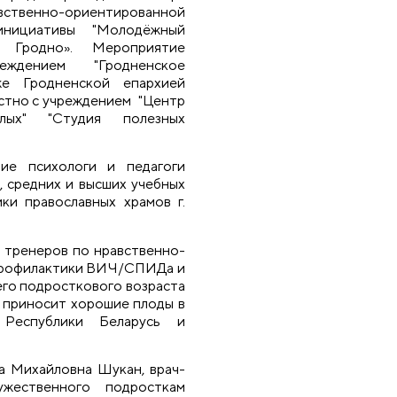
ственно-ориентированной
ициативы "Молодёжный
 Гродно». Мероприятие
еждением "Гродненское
же Гродненской епархией
стно с учреждением "Центр
слых" "Студия полезных
ие психологи и педагоги
 средних и высших учебных
ики православных храмов г.
 тренеров по нравственно-
профилактики ВИЧ/СПИДа и
его подросткового возраста
и приносит хорошие плоды в
 Республики Беларусь и
а Михайловна Шукан, врач-
жественного подросткам