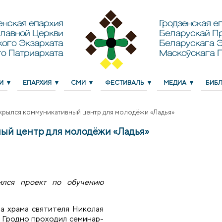
енская епархия
Гродзенская еп
лавной Церкви
Беларускай П
кого Экзархата
Беларускага Э
о Патриархата
Маскоўскага 
И
ЕПАРХИЯ
СМИ
ФЕСТИВАЛЬ
МЕДИА
БИБ
крылся коммуникативный центр для молодёжи «Ладья»
ный центр для молодёжи «Ладья»
ился проект по обучению
да храма святителя Николая
 Гродно проходил семинар-