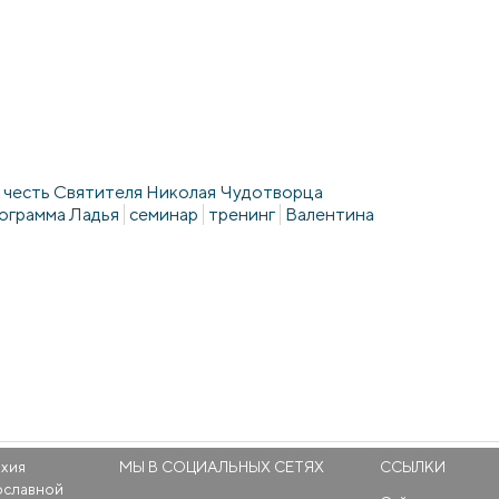
в честь Святителя Николая Чудотворца
ограмма Ладья
семинар
тренинг
Валентина
рхия
МЫ В СОЦИАЛЬНЫХ СЕТЯХ
ССЫЛКИ
ославной