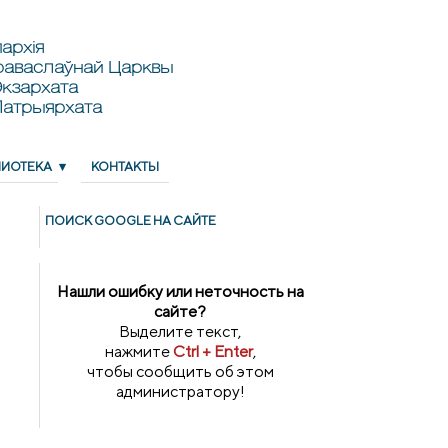
архія
раваслаўнай Царквы
кзархата
Патрыярхата
ЛИОТЕКА
КОНТАКТЫ
ПОИСК GOОGLE НА САЙТЕ
Нашли ошибку или неточность на
сайте?
Выделите текст,
нажмите
Ctrl + Enter
,
чтобы сообщить об этом
администратору!