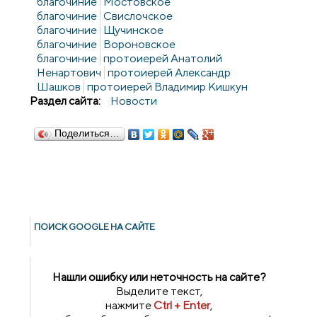
благочиние
Мостовское
благочиние
Свислочское
благочиние
Щучинское
благочиние
Вороновское
благочиние
протоиерей Анатолий
Ненартович
протоиерей Александр
Шашков
протоиерей Владимир Кишкун
Раздел сайта:
Новости
Поделиться…
ПОИСК GOОGLE НА САЙТЕ
Нашли ошибку или неточность на сайте?
Выделите текст,
нажмите
Ctrl + Enter
,