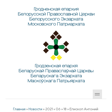
Перейти к основному содержанию
Skip to search
Гродненская епархия
Белорусской Православной Церкви
Белорусского Экзархата
Московского Патриархата
Гродзенская епархія
Беларускай Праваслаўнай Царквы
Беларускага Экзархата
Маскоўскага Патрыярхата
Главная
»
Новости
»
2021
»
06
»
18
»
Епископ Антоний