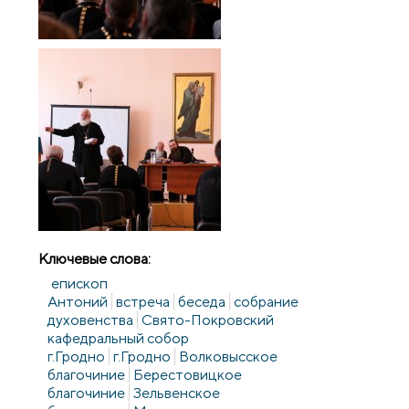
Ключевые слова:
епископ
Антоний
встреча
беседа
собрание
духовенства
Свято-Покровский
кафедральный собор
г.Гродно
г.Гродно
Волковысское
благочиние
Берестовицкое
благочиние
Зельвенское