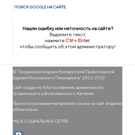
ПОИСК GOОGLE НА САЙТЕ
Нашли ошибку или неточность на сайте?
Выделите текст,
нажмите
Ctrl + Enter
,
чтобы сообщить об этом администратору!
© "
Гроденская епархия Белорусской Православной
Церкви Московского Патриархата
" 2002-2022
Сайт создан по благословению архиепископа
Гродненского и Волковысского Артемия.
При использовании материалов ссылка на сайт епархии
обязательна.
МЫ В СОЦИАЛЬНЫХ СЕТЯХ
(внешняя ссылка)