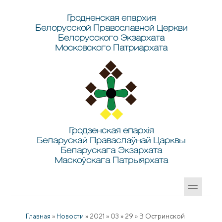
Перейти к основному содержанию
Skip to search
Гродненская епархия
Белорусской Православной Церкви
Белорусского Экзархата
Московского Патриархата
Гродзенская епархія
Беларускай Праваслаўнай Царквы
Беларускага Экзархата
Маскоўскага Патрыярхата
Главная
»
Новости
»
2021
»
03
»
29
»
В Остринской