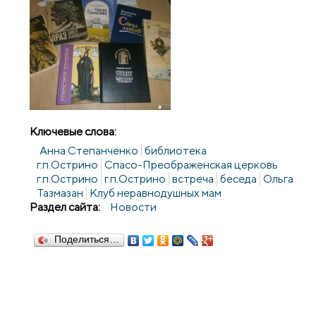
Ключевые слова:
Анна Степанченко
библиотека
г.п.Острино
Спасо-Преображенская церковь
г.п.Острино
г.п.Острино
встреча
беседа
Ольга
Тазмазан
Клуб неравнодушных мам
Раздел сайта:
Новости
Поделиться…