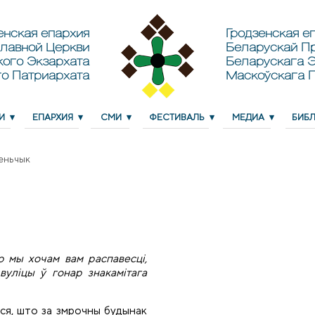
енская епархия
Гродзенская еп
лавной Церкви
Беларускай П
кого Экзархата
Беларускага Э
о Патриархата
Маскоўскага 
И
ЕПАРХИЯ
СМИ
ФЕСТИВАЛЬ
МЕДИА
БИБ
геньчык
ю мы хочам вам распавесці,
уліцы ў гонар знакамітага
іся, што за змрочны будынак