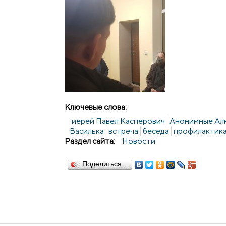
Ключевые слова:
иерей Павел Касперович
Анонимные Ал
Василька
встреча
беседа
профилактика
Раздел сайта:
Новости
Поделиться…