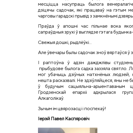
месціцца насупраць былога венералагі
дзіцячы садочак, які працаваў на гэтым 
чарговы гарадскі прывід з замкнёнымі дзвярым
Праўда ў апошні час пільнае вока яко
сапраўдныя зрухі ў выглядзе гэтага будынка-
Свежыя дошкі, рыдлёўкі...
Але ўвечары былы садочак зноў вяртаўся ў 
І раптоўна ў адзін дажджлівы студзен
прыбудове былога садка заззяла святло. Лю
мог убачыць дзіўных натхнёных людзей, я
нешта расказвалі. Не здзіўляйцеся, яны не б
ў будучым сацыяльна-арыентаваным ц
Гродзенскай епархіі адкрылася гру
Алкаголікаў.
Зычым ім цвярозасці і поспехаў!
Іерэй Павел Каспяровіч