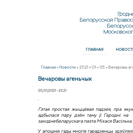
Перейти к основному содержанию
Skip to search
Гродн
Белорусской Правос
Белорусс
Московског
ГЛАВНАЯ
НОВОСТ
Главное меню
Главная
»
Новости
»
2021
»
01
»
05
»
Вечаровы а
Вечаровы агеньчык
05/01/2021 - 20:21
Гэтая простая жыццёвая падзея, пра яку
адбылася пару дзён таму ў Гародні на в
заходнебеларускага паэта Міхася Васілька.
У апошнія гады многія гарадзенцы здзіўлял