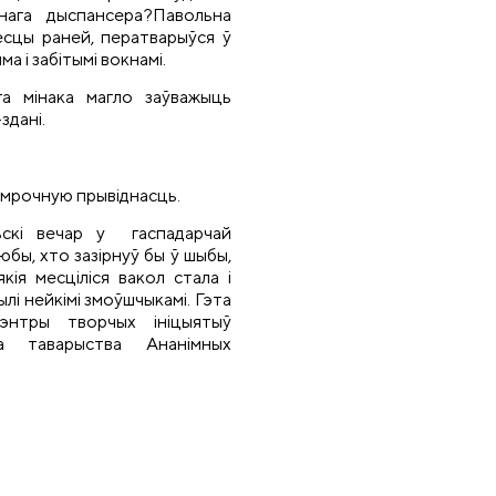
чнага дыспансера?Павольна
месцы раней, ператварыўся ў
а і забітымі вокнамі.
га мінака магло заўважыць
здані.
змрочную прывіднасць.
ьскі вечар у гаспадарчай
бы, хто зазірнуў бы ў шыбы,
кія месціліся вакол стала і
ылі нейкімі змоўшчыкамі. Гэта
энтры творчых ініцыятыў
па таварыства Ананімных