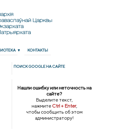
архія
раваслаўнай Царквы
кзархата
Патрыярхата
ЛИОТЕКА
КОНТАКТЫ
ПОИСК GOОGLE НА САЙТЕ
Нашли ошибку или неточность на
сайте?
Выделите текст,
нажмите
Ctrl + Enter
,
чтобы сообщить об этом
администратору!