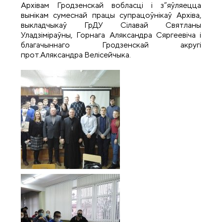
Архівам Гродзенскай вобласці і з”яўляецца
вынікам сумеснай працы супрацоўнікаў Архіва,
выкладчыкаў ГрДУ Сілавай Святланы
Уладзіміраўны, Горнага Аляксандра Сяргеевіча і
благачыннаго Гродзенскай акругі
прот.Аляксандра Велісейчыка.