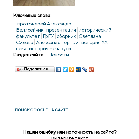
Ключевые слова:
протоиерей Александр
Велисейчик
презентация
исторический
факультет
ГрГУ
сборник
Светлана
Силова
Александр Горный
история XX
века
история Беларуси
Раздел сайта:
Новости
Поделиться…
ПОИСК GOОGLE НА САЙТЕ
Нашли ошибку или неточность на сайте?
Выделите текст,