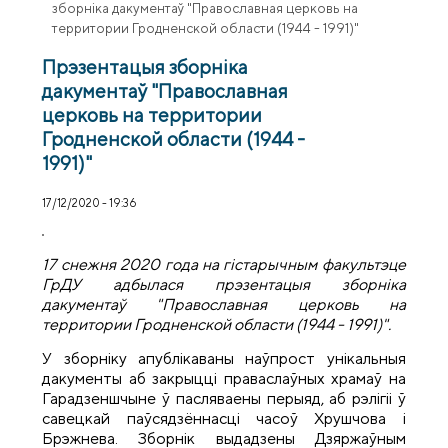
зборніка дакументаў "Православная церковь на
территории Гродненской области (1944 - 1991)"
Прэзентацыя зборніка
дакументаў "Православная
церковь на территории
Гродненской области (1944 -
1991)"
17/12/2020 - 19:36
17 снежня 2020 года на гістарычным факультэцe
ГрДУ адбылася прэзентацыя зборніка
дакументаў "Православная церковь на
территории Гродненской области (1944 - 1991)".
У зборніку апублікаваны наўпрост унікальныя
дакументы аб закрыцці праваслаўных храмаў на
Гарадзеншчыне ў пасляваены перыяд, аб рэлігіі ў
савецкай паўсядзённасці часоў Хрушчова і
Брэжнева. Зборнік выдадзены Дзяржаўным