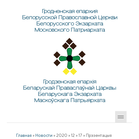
Перейти к основному содержанию
Skip to search
Гродненская епархия
Белорусской Православной Церкви
Белорусского Экзархата
Московского Патриархата
Гродзенская епархія
Беларускай Праваслаўнай Царквы
Беларускага Экзархата
Маскоўскага Патрыярхата
Главная
»
Новости
»
2020
»
12
»
17
»
Прэзентацыя