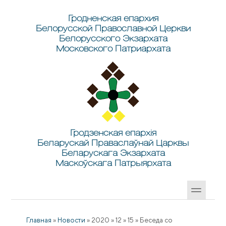
Перейти к основному содержанию
Skip to search
Гродненская епархия
Белорусской Православной Церкви
Белорусского Экзархата
Московского Патриархата
Гродзенская епархія
Беларускай Праваслаўнай Царквы
Беларускага Экзархата
Маскоўскага Патрыярхата
Главная
»
Новости
»
2020
»
12
»
15
»
Беседа со