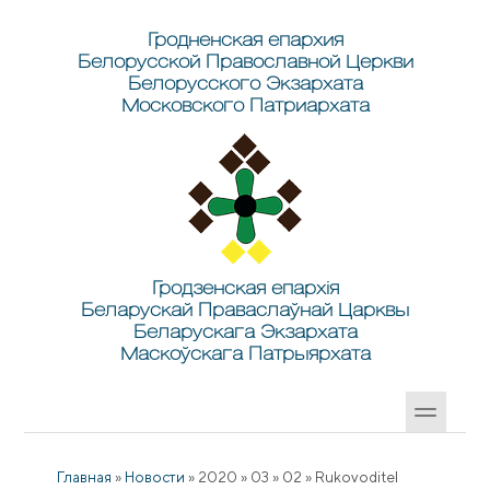
Перейти к основному содержанию
Skip to search
Гродненская епархия
Белорусской Православной Церкви
Белорусского Экзархата
Московского Патриархата
Гродзенская епархія
Беларускай Праваслаўнай Царквы
Беларускага Экзархата
Маскоўскага Патрыярхата
Главная
»
Новости
»
2020
»
03
»
02
»
Rukovoditel