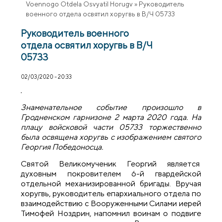
Voennogo Otdela Osvyatil Horugv
»
Руководитель
военного отдела освятил хоругвь в В/Ч 05733
Руководитель военного
отдела освятил хоругвь в В/Ч
05733
02/03/2020 - 20:33
Знаменательное событие произошло в
Гродненском гарнизоне 2 марта 2020 года. На
плацу войсковой части 05733 торжественно
была освящена хоругвь с изображением святого
Георгия Победоносца.
Святой Великомученик Георгий является
духовным покровителем 6-й гвардейской
отдельной механизированной бригады. Вручая
хоругвь, руководитель епархиального отдела по
взаимодействию с Вооруженными Силами иерей
Тимофей Ноздрин, напомнил воинам о подвиге