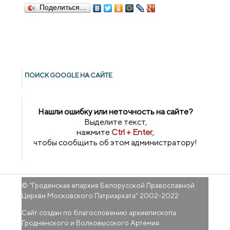
Поделиться…
ПОИСК GOОGLE НА САЙТЕ
Нашли ошибку или неточность на сайте?
Выделите текст,
нажмите
Ctrl + Enter
,
чтобы сообщить об этом администратору!
© "
Гроденская епархия Белорусской Православной
Церкви Московского Патриархата
" 2002-2022
Сайт создан по благословению архиепископа
Гродненского и Волковысского Артемия.