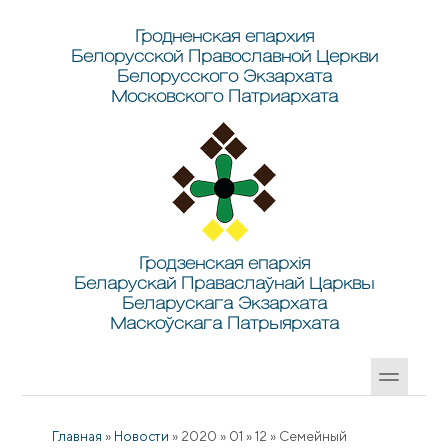
Перейти к основному содержанию
Skip to search
Гродненская епархия
Белорусской Православной Церкви
Белорусского Экзархата
Московского Патриархата
Гродзенская епархія
Беларускай Праваслаўнай Царквы
Беларускага Экзархата
Маскоўскага Патрыярхата
Главная
»
Новости
»
2020
»
01
»
12
»
Семейный