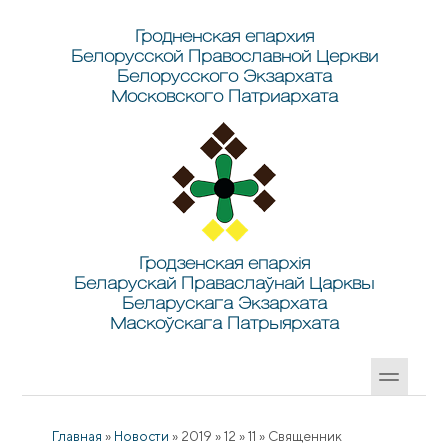
Перейти к основному содержанию
Skip to search
Гродненская епархия
Белорусской Православной Церкви
Белорусского Экзархата
Московского Патриархата
Гродзенская епархія
Беларускай Праваслаўнай Царквы
Беларускага Экзархата
Маскоўскага Патрыярхата
Главная
»
Новости
»
2019
»
12
»
11
»
Священник