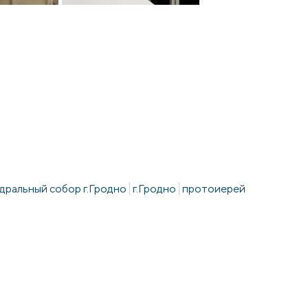
ральный собор г.Гродно
г.Гродно
протоиерей