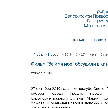
Перейти к основному содержанию
Skip to search
Гродн
Белорусской Правос
Белорусс
Московског
ГЛАВНАЯ
НОВОСТ
Главное меню
Главная
»
Новости
»
2019
»
10
»
27
»
Фильм "За и
Фильм "За имя мое" обсудили в ки
27/10/2019 - 21:34
27 октября 2019 года в киноклубе Свято
собора города Гродно прошел
короткометражного фильма Марии Можа
сюжета — реальная история девочки Лю
немецком концлагере.