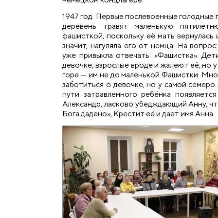
1947 год. Первые послевоенные голодные 
деревень травят маленькую пятилетн
фашисткой, поскольку её мать вернулась 
значит, нагуляла его от немца. На вопрос
уже привыкла отвечать: «Фашистка». Де
девочке, взрослые вроде и жалеют её, но у
горе — им не до маленькой Фашистки. Мн
заботиться о девочке, но у самой семеро
пути затравленного ребёнка появляетс
Александр, ласково убедждающий Анну, чт
Бога дадено», Крестит её и дает имя Анна.