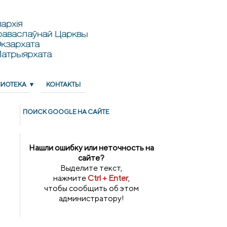
архія
раваслаўнай Царквы
кзархата
Патрыярхата
ЛИОТЕКА
КОНТАКТЫ
ПОИСК GOОGLE НА САЙТЕ
Нашли ошибку или неточность на
сайте?
Выделите текст,
нажмите
Ctrl + Enter
,
чтобы сообщить об этом
администратору!