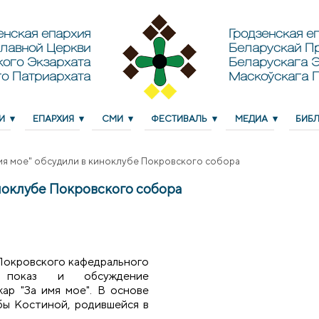
енская епархия
Гродзенская еп
лавной Церкви
Беларускай П
кого Экзархата
Беларускага Э
о Патриархата
Маскоўскага 
И
ЕПАРХИЯ
СМИ
ФЕСТИВАЛЬ
МЕДИА
БИБ
мя мое" обсудили в киноклубе Покровского собора
ноклубе Покровского собора
-Покровского кафедрального
 показ и обсуждение
р "За имя мое". В основе
бы Костиной, родившейся в