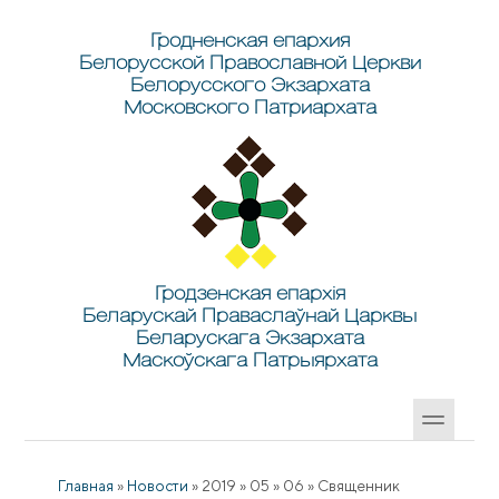
Перейти к основному содержанию
Skip to search
Гродненская епархия
Белорусской Православной Церкви
Белорусского Экзархата
Московского Патриархата
Гродзенская епархія
Беларускай Праваслаўнай Царквы
Беларускага Экзархата
Маскоўскага Патрыярхата
Главная
»
Новости
»
2019
»
05
»
06
»
Священник