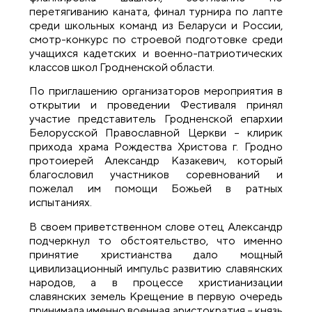
перетягиванию каната, финал турнира по лапте
среди школьных команд из Беларуси и России,
смотр-конкурс по строевой подготовке среди
учащихся кадетских и военно-патриотических
классов школ Гродненской области.
По приглашению организаторов мероприятия в
открытии и проведении Фестиваля принял
участие представитель Гродненской епархии
Белорусской Православной Церкви – клирик
прихода храма Рождества Христова г. Гродно
протоиерей Александр Казакевич, который
благословил участников соревнований и
пожелал им помощи Божьей в ратных
испытаниях.
В своем приветственном слове отец Александр
подчеркнул то обстоятельство, что именно
принятие христианства дало мощный
цивилизационный импульс развитию славянских
народов, а в процессе христианизации
славянских земель Крещение в первую очередь
принимала именно военная аристократия – князь