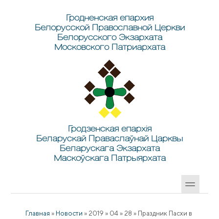
Перейти к основному содержанию
Skip to search
Гродненская епархия
Белорусской Православной Церкви
Белорусского Экзархата
Московского Патриархата
Гродзенская епархія
Беларускай Праваслаўнай Царквы
Беларускага Экзархата
Маскоўскага Патрыярхата
Главная
»
Новости
»
2019
»
04
»
28
»
Праздник Пасхи в