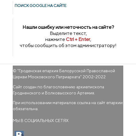
ПОИСК GOОGLE НА САЙТЕ
Нашли ошибку или неточность на сайте?
Выделите текст,
нажмите
Ctrl + Enter
,
чтобы сообщить об этом администратору!
© "
Гроденская епархия Белорусской Православной
Церкви Московского Патриархата
" 2002-2022
Сайт создан по благословению архиепископа
Гродненского и Волковысского Артемия.
При использовании материалов ссылка на сайт епархии
обязательна.
МЫ В СОЦИАЛЬНЫХ СЕТЯХ
(внешняя ссылка)