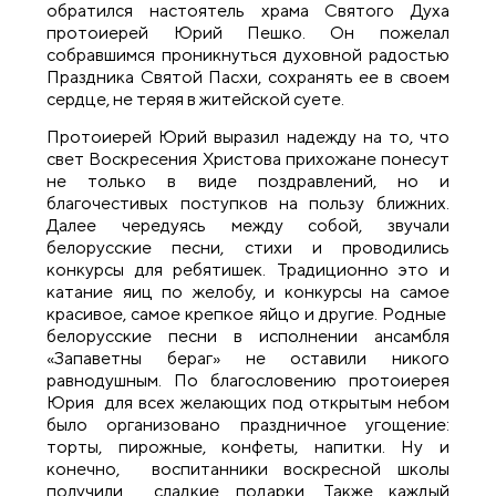
обратился настоятель храма Святого Духа
протоиерей Юрий Пешко. Он пожелал
собравшимся проникнуться духовной радостью
Праздника Святой Пасхи, сохранять ее в своем
сердце, не теряя в житейской суете.
Протоиерей Юрий выразил надежду на то, что
свет Воскресения Христова прихожане понесут
не только в виде поздравлений, но и
благочестивых поступков на пользу ближних.
Далее чередуясь между собой, звучали
белорусские песни, стихи и проводились
конкурсы для ребятишек. Традиционно это и
катание яиц по желобу, и конкурсы на самое
красивое, самое крепкое яйцо и другие. Родные
белорусские песни в исполнении ансамбля
«Запаветны бераг» не оставили никого
равнодушным. По благословению протоиерея
Юрия для всех желающих под открытым небом
было организовано праздничное угощение:
торты, пирожные, конфеты, напитки. Ну и
конечно, воспитанники воскресной школы
получили сладкие подарки. Также каждый