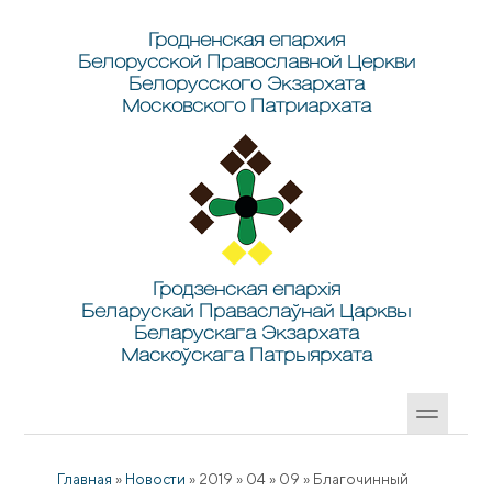
Перейти к основному содержанию
Skip to search
Гродненская епархия
Белорусской Православной Церкви
Белорусского Экзархата
Московского Патриархата
Гродзенская епархія
Беларускай Праваслаўнай Царквы
Беларускага Экзархата
Маскоўскага Патрыярхата
Главная
»
Новости
»
2019
»
04
»
09
»
Благочинный