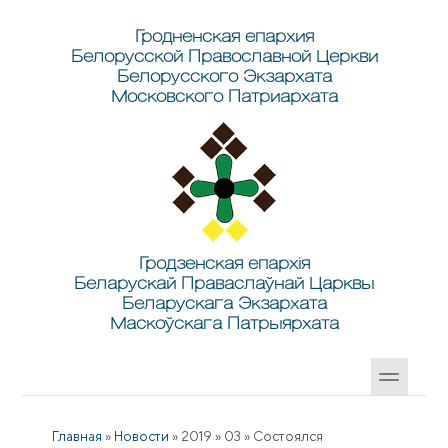
Перейти к основному содержанию
Skip to search
Гродненская епархия
Белорусской Православной Церкви
Белорусского Экзархата
Московского Патриархата
Гродзенская епархія
Беларускай Праваслаўнай Царквы
Беларускага Экзархата
Маскоўскага Патрыярхата
Главная
»
Новости
»
2019
»
03
»
Состоялся