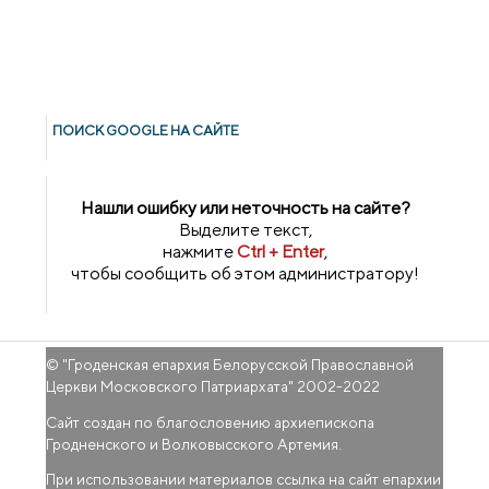
ПОИСК GOОGLE НА САЙТЕ
Нашли ошибку или неточность на сайте?
Выделите текст,
нажмите
Ctrl + Enter
,
чтобы сообщить об этом администратору!
© "
Гроденская епархия Белорусской Православной
Церкви Московского Патриархата
" 2002-2022
Сайт создан по благословению архиепископа
Гродненского и Волковысского Артемия.
При использовании материалов ссылка на сайт епархии