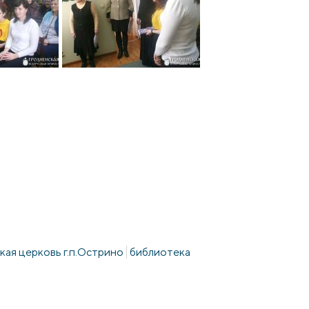
ая церковь г.п.Острино
библиотека