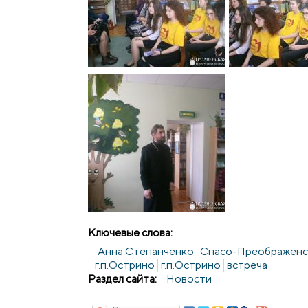
Ключевые слова:
Анна Степанченко
Спасо-Преображенск
г.п.Острино
г.п.Острино
встреча
Раздел сайта:
Новости