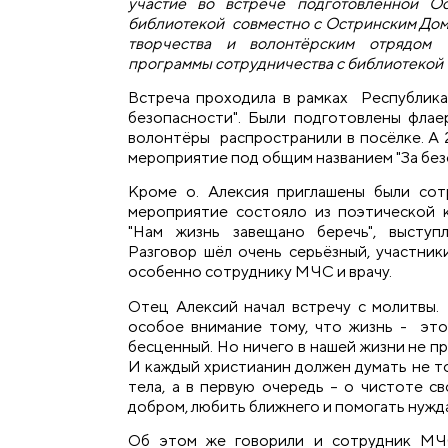
участие во встрече подготовленной О
библиотекой совместно с Остринским Дом
творчества и волонтёрским отрядом 
программы сотрудничества с библиотекой 
Встреча проходила в рамках Республик
безопасности". Были подготовлены флае
волонтёры распространили в посёлке. А 
мероприятие под общим названием "За без
Кроме о. Алексия приглашены были со
мероприятие состояло из поэтической 
"Нам жизнь завещано беречь", выступ
Разговор шёл очень серьёзный, участник
особенно сотруднику МЧС и врачу.
Отец Алексий начал встречу с молитвы.
особое внимание тому, что жизнь - это
бесценный. Но ничего в нашей жизни не п
И каждый христианин должен думать не т
тела, а в первую очередь – о чистоте с
добром, любить ближнего и помогать нуж
Об этом же говорили и сотрудник МЧС