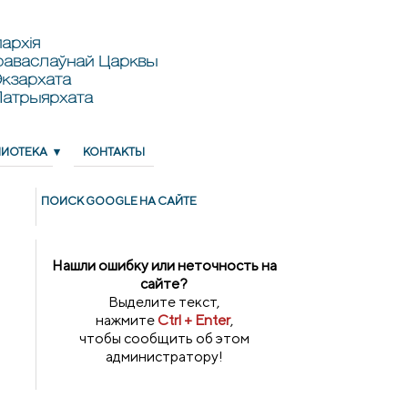
архія
раваслаўнай Царквы
кзархата
Патрыярхата
ЛИОТЕКА
КОНТАКТЫ
ПОИСК GOОGLE НА САЙТЕ
Нашли ошибку или неточность на
сайте?
Выделите текст,
нажмите
Ctrl + Enter
,
чтобы сообщить об этом
администратору!