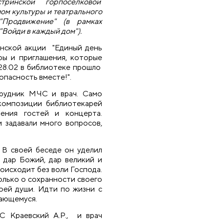
стринской горпоселковой
ом культуры и театрального
"Продвижение" (в рамках
"Войди в каждый дом").
анской акции "Единый день
ры и приглашения, которые
28.02 в библиотеке прошло
опасность вместе!".
трудник МЧС и врач. Само
композиции библиотекарей
ления гостей и концерта.
и задавали много вопросов,
 В своей беседе он уделил
 дар Божий, дар великий и
роисходит без воли Господа.
олько о сохранности своего
воей души. Идти по жизни с
дающемуся.
 Краевский А.Р., и врач