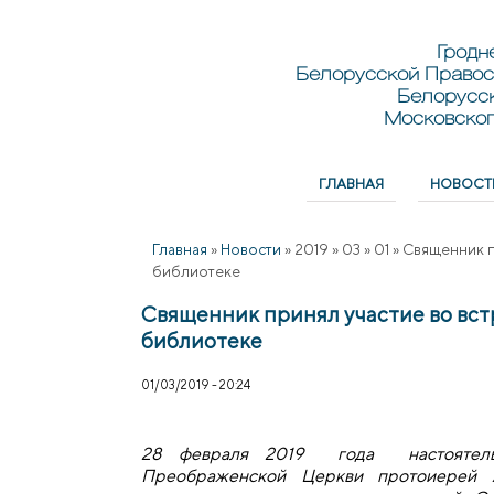
Перейти к основному содержанию
Skip to search
Гродн
Белорусской Правос
Белорусс
Московског
ГЛАВНАЯ
НОВОСТ
Главное меню
Главная
»
Новости
»
2019
»
03
»
01
»
Священник п
библиотеке
Священник принял участие во вс
библиотеке
01/03/2019 - 20:24
28 февраля 2019 года настояте
Преображенской Церкви протоиерей 