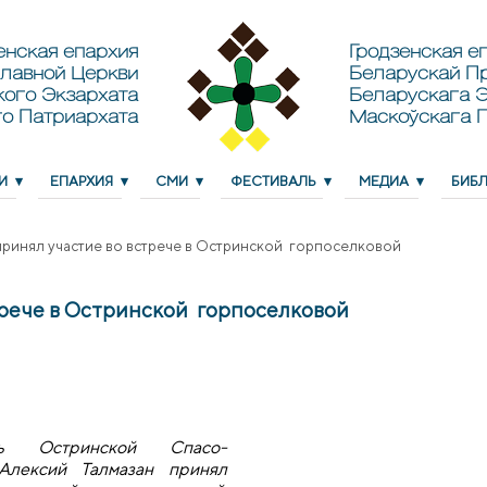
енская епархия
Гродзенская еп
лавной Церкви
Беларускай П
кого Экзархата
Беларускага Э
о Патриархата
Маскоўскага 
И
ЕПАРХИЯ
СМИ
ФЕСТИВАЛЬ
МЕДИА
БИБ
ринял участие во встрече в Остринской горпоселковой
трече в Остринской горпоселковой
ль Остринской Спасо-
Алексий Талмазан принял