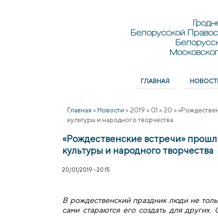
Перейти к основному содержанию
Skip to search
Гродн
Белорусской Правос
Белорусс
Московског
ГЛАВНАЯ
НОВОСТ
Главное меню
Главная
»
Новости
»
2019
»
01
»
20
»
«Рождествен
культуры и народного творчества
«Рождественские встречи» прошл
культуры и народного творчества
20/01/2019 - 20:15
В рождественский праздник люди не тольк
сами стараются его создать для других.