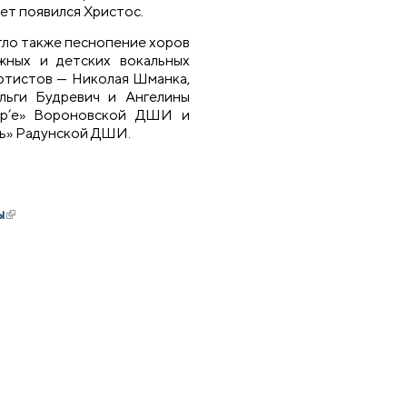
вет появился Христос.
гло также песнопение хоров
жных и детских вокальных
артистов — Николая Шманка,
льги Будревич и Ангелины
зор’е» Вороновской ДШИ и
ть» Радунской ДШИ.
ы
(внешняя ссылка)