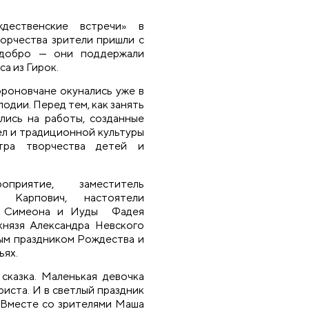
дественские встречи» в
орчества зрители пришли с
 добро — они поддержали
а из Гирок.
роновчане окунались уже в
одии. Перед тем, как занять
лись на работы, созданные
л и традиционной культуры
тра творчества детей и
оприятие, заместитель
 Карпович, настоятели
ов Симеона и Иуды Фадея
князя Александра Невского
ым праздником Рождества и
ьях.
сказка. Маленькая девочка
иста. И в светлый праздник
. Вместе со зрителями Маша