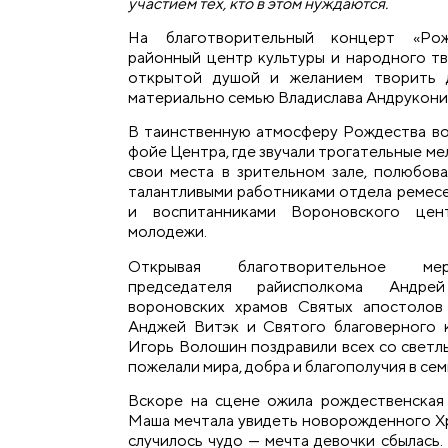
участием тех, кто в этом нуждаются.
На благотворительный концерт «Рож
районный центр культуры и народного тв
открытой душой и желанием творить
материально семью Владислава Андруконис
В таинственную атмосферу Рождества во
фойе Центра, где звучали трогательные мел
свои места в зрительном зале, полюбова
талантливыми работниками отдела ремесе
и воспитанниками Вороновского цен
молодежи.
Открывая благотворительное мер
председателя райисполкома Андрей
вороновских храмов Святых апостол
Анджей Витэк и Святого благоверного 
Игорь Волошин поздравили всех со светл
пожелали мира, добра и благополучия в сем
Вскоре на сцене ожила рождественская 
Маша мечтала увидеть новорожденного Хр
случилось чудо — мечта девочки сбылась