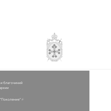
 и благочиний
архии
(внешняя ссылка)
"Поколение"