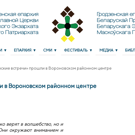
енская епархия
Гродзенская еп
лавной Церкви
Беларускай П
кого Экзархата
Беларускага Э
о Патриархата
Маскоўскага 
И
ЕПАРХИЯ
СМИ
ФЕСТИВАЛЬ
МЕДИА
БИБ
ские встречи» прошли в Вороновском районном центре
и в Вороновском районном центре
о верят в волшебство, но и
 Они окружают вниманием и