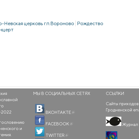
-Невская церковь г.п.Вороново
Рождество
нцерт
рхия
МЫ В СОЦИАЛЬНЫХ СЕТЯХ
ССЫЛКИ
ославной
Сайты приходов
го
(внешняя ссылка)
Гродненской еп
-2022
ВКОНТАКТЕ
(внешняя ссылка)
агословению
FACEBOOK
Журнал 
ненского и
(внешняя ссылка)
темия.
TWITTER