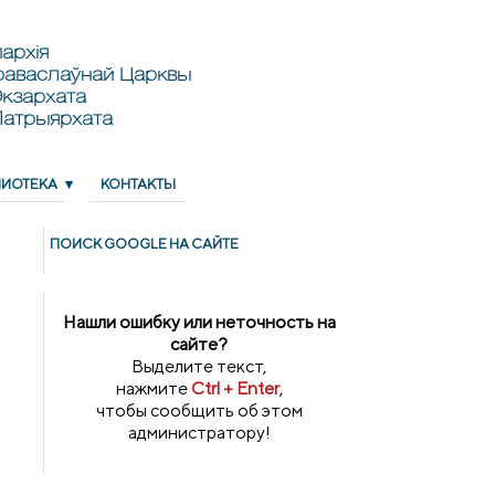
архія
раваслаўнай Царквы
кзархата
Патрыярхата
ЛИОТЕКА
КОНТАКТЫ
ПОИСК GOОGLE НА САЙТЕ
Нашли ошибку или неточность на
сайте?
Выделите текст,
нажмите
Ctrl + Enter
,
чтобы сообщить об этом
администратору!