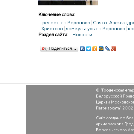
Ключевые слова:
репост
г.п.Вороново
Свято-Александро
Христово
дом культуры г.п.Вороново
ко
Раздел сайта:
Новости
Поделиться…
© "
Гроденская епа
Белорусской Прав
Церкви Московско
Патриархата
" 2002
Сайт создан по бл
архиепископа Грод
Волковысского Ар