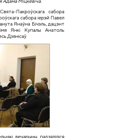
 Адама Міцкевіча.
 Свята-Пакроўскага сабора
роўскага сабора іерэй Павел
анута Янаўна Бічэль, дацэнт
а імя Янкі Купалы Анатоль
есь Дзянісаў.
льнікі вечарыны падзяліліся