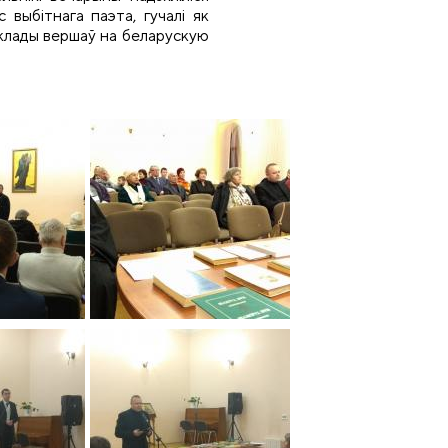
 выбітнага паэта, гучалі як
аклады вершаў на беларускую