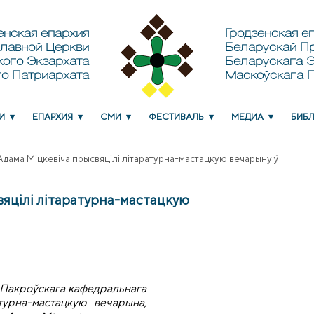
енская епархия
Гродзенская еп
лавной Церкви
Беларускай П
кого Экзархата
Беларускага Э
о Патриархата
Маскоўскага 
И
ЕПАРХИЯ
СМИ
ФЕСТИВАЛЬ
МЕДИА
БИБ
дама Міцкевіча прысвяцілі літаратурна-мастацкую вечарыну ў
вяцілі літаратурна-мастацкую
а-Пакроўскага кафедральнага
турна-мастацкую вечарына,