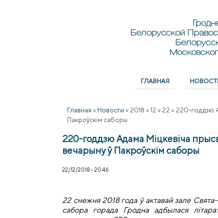
Перейти к основному содержанию
Skip to search
Гродн
Белорусской Правос
Белорусс
Московског
ГЛАВНАЯ
НОВОСТ
Главное меню
Главная
»
Новости
»
2018
»
12
»
22
»
220-годдзю А
Пакроўскім саборы
220-годдзю Адама Міцкевіча прыс
вечарыну ў Пакроўскім саборы
22/12/2018 - 20:46
22 снежня 2018 года ў актавай зале Свят
сабора горада Гродна адбылася літара