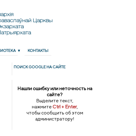
архія
раваслаўнай Царквы
кзархата
Патрыярхата
ЛИОТЕКА
КОНТАКТЫ
ПОИСК GOОGLE НА САЙТЕ
Нашли ошибку или неточность на
сайте?
Выделите текст,
нажмите
Ctrl + Enter
,
чтобы сообщить об этом
администратору!