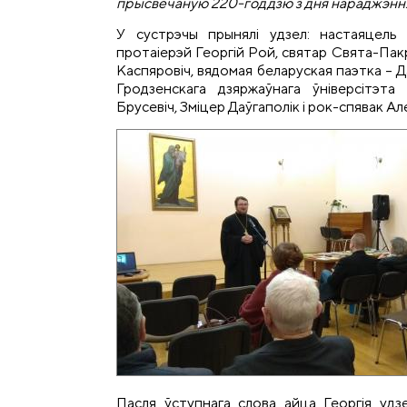
прысвечаную 220-годдзю з дня нараджэння
У сустрэчы прынялі удзел: настаяцель
протаіерэй Георгій Рой, святар Свята-Пак
Каспяровіч, вядомая беларуская паэтка – Д
Гродзенскага дзяржаўнага ўніверсітэт
Брусевіч, Зміцер Даўгаполік і рок-спявак Ал
Пасля ўступнага слова айца Георгія удзе