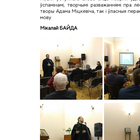
ўспамінамі, творчымі разважаннямі пра лёс
творы Адама Міцкевіча, так і ўласныя пер
мову.
Мікалай БАЙДА