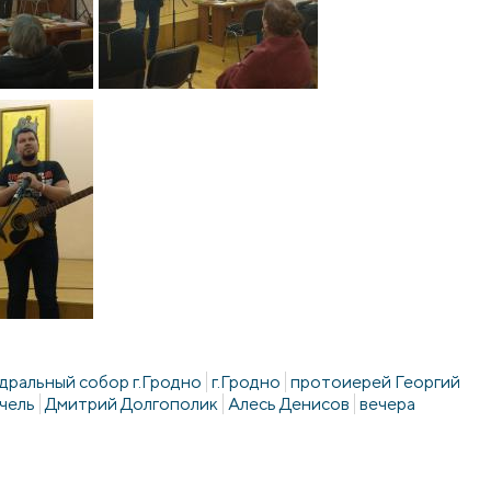
ральный собор г.Гродно
г.Гродно
протоиерей Георгий
чель
Дмитрий Долгополик
Алесь Денисов
вечера