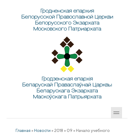
Перейти к основному содержанию
Skip to search
Гродненская епархия
Белорусской Православной Церкви
Белорусского Экзархата
Московского Патриархата
Гродзенская епархія
Беларускай Праваслаўнай Царквы
Беларускага Экзархата
Маскоўскага Патрыярхата
Главная
»
Новости
»
2018
»
09
»
Начало учебного