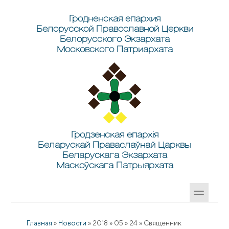
Перейти к основному содержанию
Skip to search
Гродненская епархия
Белорусской Православной Церкви
Белорусского Экзархата
Московского Патриархата
Гродзенская епархія
Беларускай Праваслаўнай Царквы
Беларускага Экзархата
Маскоўскага Патрыярхата
Главная
»
Новости
»
2018
»
05
»
24
»
Священник