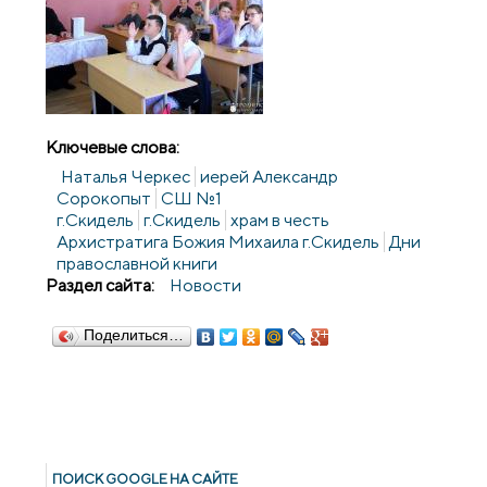
Ключевые слова:
Наталья Черкес
иерей Александр
Сорокопыт
СШ №1
г.Скидель
г.Скидель
храм в честь
Архистратига Божия Михаила г.Скидель
Дни
православной книги
Раздел сайта:
Новости
Поделиться…
ПОИСК GOОGLE НА САЙТЕ