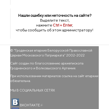
Нашли ошибку или неточность на сайте?
Выделите текст,
нажмите
Ctrl + Enter
,
чтобы сообщить об этом администратору!
© "
Гроденская епархия Белорусской Православной
Церкви Московского Патриархата
" 2002-2022
Сайт создан по благословению архиепископа
Гродненского и Волковысского Артемия.
При использовании материалов ссылка на сайт епархии
обязательна.
МЫ В СОЦИАЛЬНЫХ СЕТЯХ
(внешняя ссылка)
ВКОНТАКТЕ