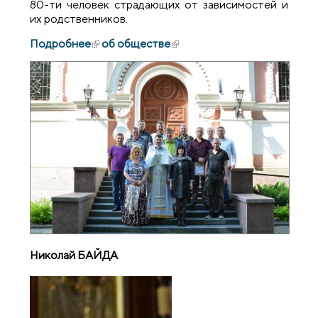
80-ти человек страдающих от зависимостей и
их родственников.
Подробнее
(внешняя ссылка)
об обществе
(внешняя ссылка)
Николай БАЙДА