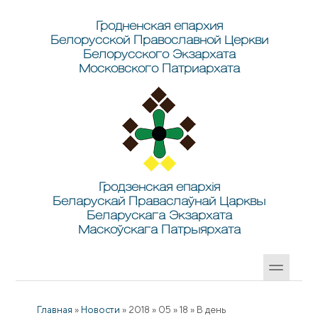
Перейти к основному содержанию
Skip to search
Гродненская епархия
Белорусской Православной Церкви
Белорусского Экзархата
Московского Патриархата
Гродзенская епархія
Беларускай Праваслаўнай Царквы
Беларускага Экзархата
Маскоўскага Патрыярхата
Главная
»
Новости
»
2018
»
05
»
18
»
В день