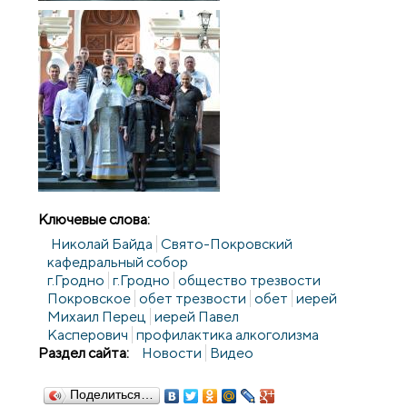
Ключевые слова:
Николай Байда
Свято-Покровский
кафедральный собор
г.Гродно
г.Гродно
общество трезвости
Покровское
обет трезвости
обет
иерей
Михаил Перец
иерей Павел
Касперович
профилактика алкоголизма
Раздел сайта:
Новости
Видео
Поделиться…