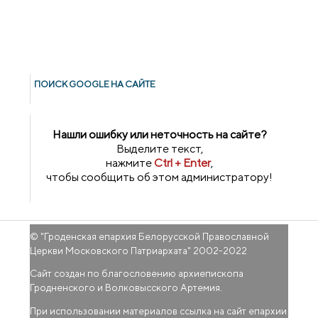
ПОИСК GOОGLE НА САЙТЕ
Нашли ошибку или неточность на сайте?
Выделите текст,
нажмите
Ctrl + Enter
,
чтобы сообщить об этом администратору!
© "
Гроденская епархия Белорусской Православной
Церкви Московского Патриархата
" 2002-2022
Сайт создан по благословению архиепископа
Гродненского и Волковысского Артемия.
При использовании материалов ссылка на сайт епархии