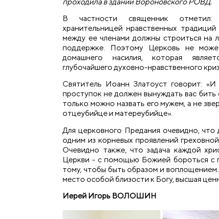
проходила в здании Вороновского РОВД.
В частности священник отметил:
хранительницей нравственных традиций
между ее членами должны строиться на л
поддержке. Поэтому Церковь не може
домашнего насилия, которая являе
глубочайшего духовно-нравственного криз
Святитель Иоанн Златоуст говорит: «И в
проступок не должен вынуждать вас бить 
только можно назвать его мужем, а не зве
отцеубийце и матереубийце».
Для церковного Предания очевидно, что 
одним из корневых проявлений греховной
Очевидно также, что задача каждой хри
Церкви - с помощью Божией бороться с г
тому, чтобы быть образом и воплощением 
место особой близости к Богу, высшая цен
Иерей Игорь ВОЛОШИН