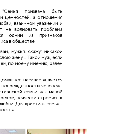
 "Семья призвана быть
 и ценностей, а отношения
юбви, взаимном уважении и
т не волновать проблема
тся одним из признаков
иса в обществе.
ам, мужья, скажу: никакой
свою жену… Такой муж, если
рем, по моему мнению, равен
домашнее насилие является
 поврежденности человека.
стианской семьи как малой
рехом, всячески стремясь к
любви. Для христиан семья -
ность».