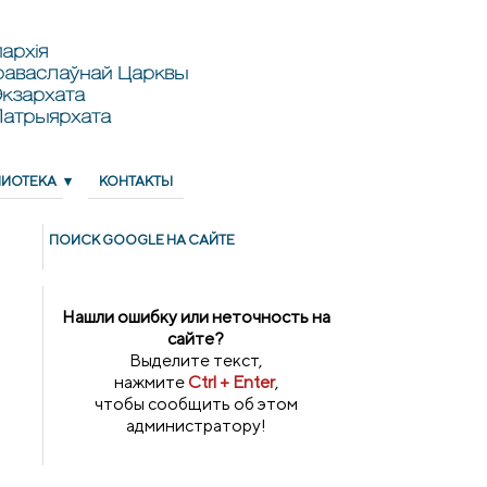
архія
раваслаўнай Царквы
кзархата
Патрыярхата
ЛИОТЕКА
КОНТАКТЫ
ПОИСК GOОGLE НА САЙТЕ
Нашли ошибку или неточность на
сайте?
Выделите текст,
нажмите
Ctrl + Enter
,
чтобы сообщить об этом
администратору!