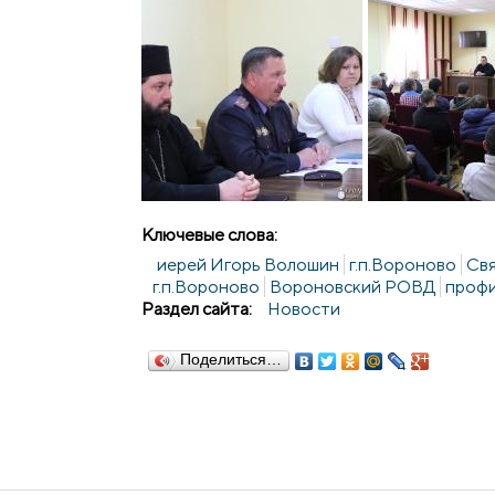
Ключевые слова:
иерей Игорь Волошин
г.п.Вороново
Св
г.п.Вороново
Вороновский РОВД
профи
Раздел сайта:
Новости
Поделиться…