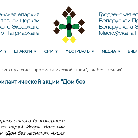
енская епархия
Гродзенская еп
лавной Церкви
Беларускай П
кого Экзархата
Беларускага Э
о Патриархата
Маскоўскага 
И
ЕПАРХИЯ
СМИ
ФЕСТИВАЛЬ
МЕДИА
БИБ
ринял участие в профилактической акции "Дом без насилия"
илактической акции "Дом без
храма святого благоверного
ново иерей Игорь Волошин
и «Дом без насилия». Акция