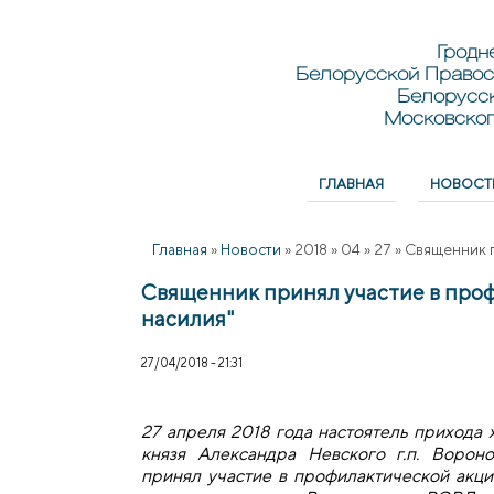
Перейти к основному содержанию
Skip to search
Гродн
Белорусской Правос
Белорусс
Московског
ГЛАВНАЯ
НОВОСТ
Главное меню
Главная
»
Новости
»
2018
»
04
»
27
»
Священник п
Священник принял участие в проф
насилия"
27/04/2018 - 21:31
27 апреля 2018 года настоятель прихода 
князя Александра Невского г.п. Воро
принял участие в профилактической акци