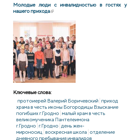
ссылка)
Молодые люди с инвалидностью в гостях у
нашего прихода
(внешняя ссылка)
Ключевые слова:
протоиерей Валерий Боричевский
приход
храма в честь иконы Богородицы Взыскание
погибших г.Гродно
малый храм в честь
великомученика Пантелеимона
г.Гродно
г.Гродно
день жен-
мироносиц
воскресная школа
отделение
дневного пребывания инвалидов