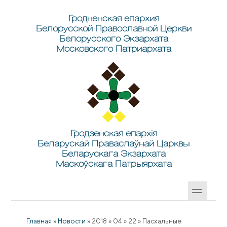
Перейти к основному содержанию
Skip to search
Гродненская епархия
Белорусской Православной Церкви
Белорусского Экзархата
Московского Патриархата
Гродзенская епархія
Беларускай Праваслаўнай Царквы
Беларускага Экзархата
Маскоўскага Патрыярхата
Главная
»
Новости
»
2018
»
04
»
22
»
Пасхальные