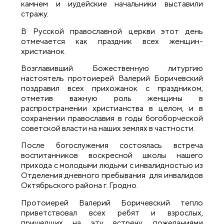
камнем и иудейские начальники выставили
стражу.
В Русской православной церкви этот день
отмечается как праздник всех женщин-
христианок.
Возглавивший Божественную литургию
настоятель протоиерей Валерий Боричевский
поздравил всех прихожанок с праздником,
отметив важную роль женщины в
распространении христианства в целом, и в
сохранении православия в годы богоборческой
советской власти на наших землях в частности.
После богослужения состоялась встреча
воспитанников воскресной школы нашего
прихода с молодыми людьми с инвалидностью из
Отделения дневного пребывания для инвалидов
Октябрьского района г. Гродно.
Протоиерей Валерий Боричевский тепло
приветствовал всех ребят и взрослых,
пришедших на эту встречу, пожеланиями