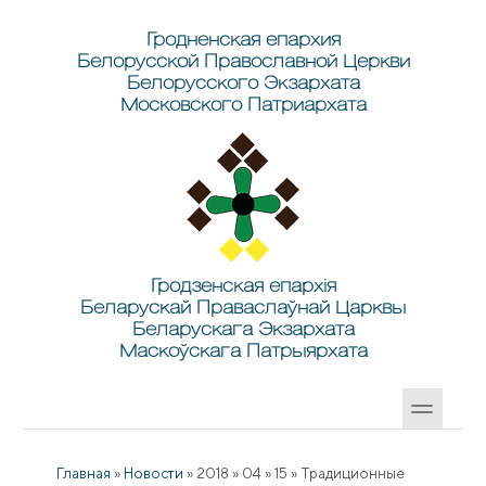
Перейти к основному содержанию
Skip to search
Гродненская епархия
Белорусской Православной Церкви
Белорусского Экзархата
Московского Патриархата
Гродзенская епархія
Беларускай Праваслаўнай Царквы
Беларускага Экзархата
Маскоўскага Патрыярхата
Главная
»
Новости
»
2018
»
04
»
15
»
Традиционные