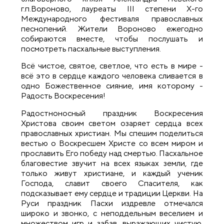
г.п.Вороново, лауреаты III степени X-го
Международного фестиваля православных
песнопений. Жители Вороново ежегодно
собираются вместе, чтобы послушать и
посмотреть пасхальные выступления.
Всё чистое, святое, светлое, что есть в мире -
всё это в сердце каждого человека сливается в
одно Божественное сияние, имя которому -
Радость Воскресения!
Радостноносный праздник Воскресения
Христова своим светом озаряет сердца всех
православных христиан. Мы спешим поделиться
вестью о Воскресшем Христе со всем миром и
прославить Его победу над смертью. Пасхальное
благовестие звучит на всех языках земли, где
только живут христиане, и каждый ученик
Господа, славит своего Спасителя, как
подсказывает ему сердце и традиции Церкви. На
Руси праздник Пасхи издревле отмечался
широко и звонко, с неподдельным веселием и
множеством игр и забав, выражающих чистую,