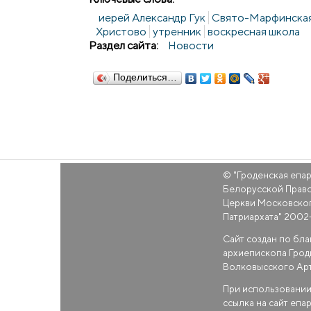
иерей Александр Гук
Свято-Марфинская
Христово
утренник
воскресная школа
Раздел сайта:
Новости
Поделиться…
© "
Гроденская епа
Белорусской Прав
Церкви Московско
Патриархата
" 2002
Сайт создан по бл
архиепископа Грод
Волковысского Ар
При использовании
ссылка на сайт епа