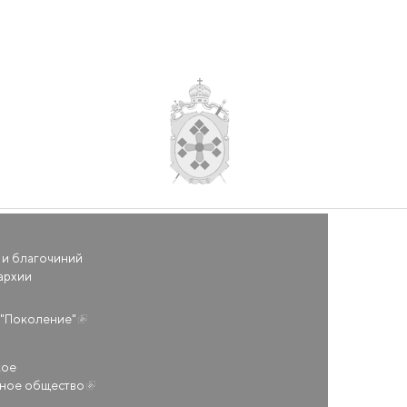
 и благочиний
архии
(внешняя ссылка)
"Поколение"
кое
ьное общество
(внешняя ссылка)