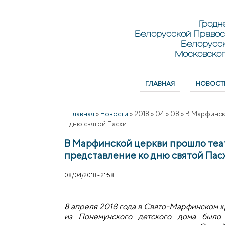
Перейти к основному содержанию
Skip to search
Гродн
Белорусской Правос
Белорусс
Московског
ГЛАВНАЯ
НОВОСТ
Главное меню
Главная
»
Новости
»
2018
»
04
»
08
»
В Марфинск
дню святой Пасхи
В Марфинской церкви прошло теа
представление ко дню святой Пас
08/04/2018 - 21:58
8 апреля 2018 года в Свято-Марфинском х
из Понемунского детского дома было 