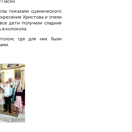
 Пасхи.
лы показали сценического
скресения Христова и спели
все дети получили сладкие
 в колокола.
толом, где для них были
ами.