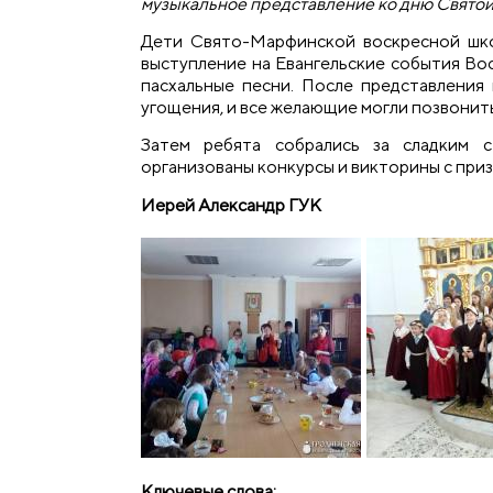
музыкальное представление ко дню Святой
Дети Свято-Марфинской воскресной шко
выступление на Евангельские события Во
пасхальные песни. После представления 
угощения, и все желающие могли позвонить
Затем ребята собрались за сладким с
организованы конкурсы и викторины с приз
Иерей Александр ГУК
Ключевые слова: