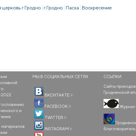
 церковь г.Гродно
г.Гродно
Пасха
Воскресение
рхия
МЫ В СОЦИАЛЬНЫХ СЕТЯХ
ССЫЛКИ
ославной
Сайты приходов
го
(внешняя ссылка)
Гродненской еп
-2022
ВКОНТАКТЕ
(внешняя ссылка)
агословению
FACEBOOK
Журнал 
ненского и
(внешняя ссылка)
темия.
TWITTER
Гродненс
(внешняя ссылка)
 материалов
благотворител
INSTAGRAM
рхии
(внешняя ссылка)