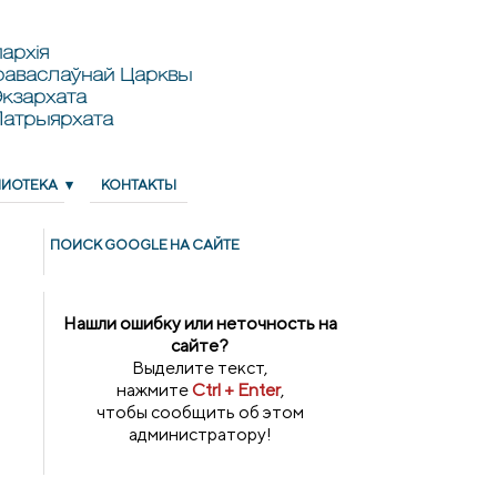
архія
раваслаўнай Царквы
кзархата
Патрыярхата
ЛИОТЕКА
КОНТАКТЫ
ПОИСК GOОGLE НА САЙТЕ
Нашли ошибку или неточность на
сайте?
Выделите текст,
нажмите
Ctrl + Enter
,
чтобы сообщить об этом
администратору!