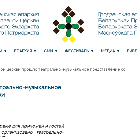
енская епархия
Гродзенская еп
лавной Церкви
Беларускай П
кого Экзархата
Беларускага Э
о Патриархата
Маскоўскага 
И
ЕПАРХИЯ
СМИ
ФЕСТИВАЛЬ
МЕДИА
БИБ
ой церкви прошло театрально-музыкальное представление ко
трально-музыкальное
хи
раме для прихожан и гостей
организовано театрально-