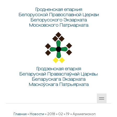
Перейти к основному содержанию
Skip to search
Гродненская епархия
Белорусской Православной Церкви
Белорусского Экзархата
Московского Патриархата
Гродзенская епархія
Беларускай Праваслаўнай Царквы
Беларускага Экзархата
Маскоўскага Патрыярхата
Главная
»
Новости
»
2018
»
02
»
19
»
Архиепископ