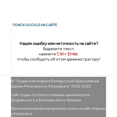
ПОИСК GOОGLE НА САЙТЕ
Нашли ошибку или неточность на сайте?
Выделите текст,
нажмите
Ctrl + Enter
,
чтобы сообщить об этом администратору!
© "
Гроденская епархия Белорусской Православной
Церкви Московского Патриархата
" 2002-2022
Сайт создан по благословению архиепископа
Гродненского и Волковысского Артемия.
При использовании материалов ссылка на сайт епархии
обязательна.