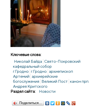
Ключевые слова:
Николай Байда
Свято-Покровский
кафедральный собор
г.Гродно
г.Гродно
архиепископ
Артемий
архиерейские
богослужения
Великий Пост
канон прп.
Андрея Критского
Раздел сайта:
Новости
Поделиться…