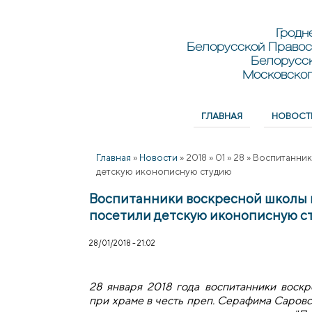
Перейти к основному содержанию
Skip to search
Гродн
Белорусской Правос
Белорусс
Московског
ГЛАВНАЯ
НОВОСТ
Главное меню
Главная
»
Новости
»
2018
»
01
»
28
»
Воспитанник
детскую иконописную студию
Воспитанники воскресной школы 
посетили детскую иконописную с
28/01/2018 - 21:02
28 января 2018 года воспитанники воск
при храме в честь преп. Серафима Саров