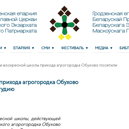
енская епархия
Гродзенская еп
лавной Церкви
Беларускай П
кого Экзархата
Беларускага Э
о Патриархата
Маскоўскага 
И
ЕПАРХИЯ
СМИ
ФЕСТИВАЛЬ
МЕДИА
БИБ
и воскресной школы прихода агрогородка Обухово посетили
прихода агрогородка Обухово
тудию
ресной школы, действующей
ского агорогородка Обухово