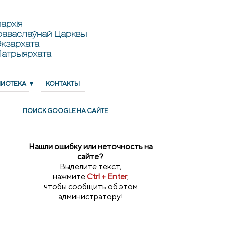
архія
раваслаўнай Царквы
кзархата
Патрыярхата
ЛИОТЕКА
КОНТАКТЫ
ПОИСК GOОGLE НА САЙТЕ
Нашли ошибку или неточность на
сайте?
Выделите текст,
нажмите
Ctrl + Enter
,
чтобы сообщить об этом
администратору!