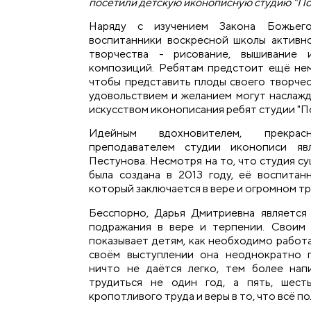
посетили детскую иконописную студию "Пок
Наряду с изучением Закона Божьег
воспитанники воскресной школы активн
творчества - рисование, вышивание 
композиций. Ребятам предстоит ещё нем
чтобы представить плоды своего творчес
удовольствием и желанием могут наслажд
искусством иконописания ребят студии "П
Идейным вдохновителем, прекра
преподавателем студии иконописи яв
Пестунова. Несмотря на то, что студия су
была создана в 2013 году, её воспитан
который заключается в вере и огромном тр
Бесспорно, Дарья Дмитриевна является
подражания в вере и терпении. Своим
показывает детям, как необходимо работа
своём выступлении она неоднократно п
ничто не даётся легко, тем более нап
трудиться не один год, а пять, шест
кропотливого труда и веры в то, что всё п