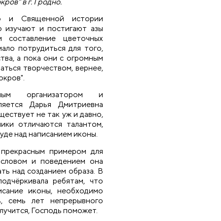
ров" в г. Гродно.
о и Священной истории
о изучают и постигают азы
и составление цветочных
ало потрудиться для того,
тва, а пока они с огромным
аться творчеством, вернее,
окров".
сным организатором и
ляется Дарья Дмитриевна
ществует не так уж и давно,
ники отличаются талантом,
уде над написанием иконы.
 прекрасным примером для
 словом и поведением она
ть над созданием образа. В
одчёркивала ребятам, что
исание иконы, необходимо
ь, семь лет непрерывного
олучится, Господь поможет.