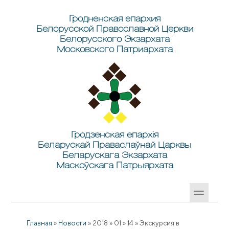
Перейти к основному содержанию
Skip to search
Гродненская епархия
Белорусской Православной Церкви
Белорусского Экзархата
Московского Патриархата
Гродзенская епархія
Беларускай Праваслаўнай Царквы
Беларускага Экзархата
Маскоўскага Патрыярхата
Главная
»
Новости
»
2018
»
01
»
14
»
Экскурсия в