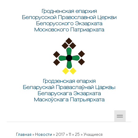
Перейти к основному содержанию
Skip to search
Гродненская епархия
Белорусской Православной Церкви
Белорусского Экзархата
Московского Патриархата
Гродзенская епархія
Беларускай Праваслаўнай Царквы
Беларускага Экзархата
Маскоўскага Патрыярхата
Главная
»
Новости
»
2017
»
11
»
25
»
Учащиеся