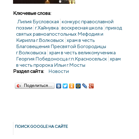
Ключевые слова:
Лилия Бусловская
конкурс православной
поэзии
г.Хайнувка
воскресная школа
приход
святых равноапостольных Мефодия и
Кирилла г.Волковыск
храм в честь
Благовещения Пресвятой Богородицы
г.Волковыска
храм в честь великомученика
Георгия Победоносца г.п.Красносельск
храм
в честь пророка Ильи г.Мосты
Раздел сайта:
Новости
Поделиться…
ПОИСК GOОGLE НА САЙТЕ