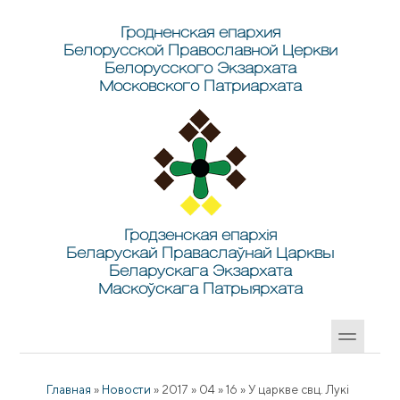
Перейти к основному содержанию
Skip to search
Гродненская епархия
Белорусской Православной Церкви
Белорусского Экзархата
Московского Патриархата
Гродзенская епархія
Беларускай Праваслаўнай Царквы
Беларускага Экзархата
Маскоўскага Патрыярхата
Главная
»
Новости
»
2017
»
04
»
16
»
У царкве свц. Лукі