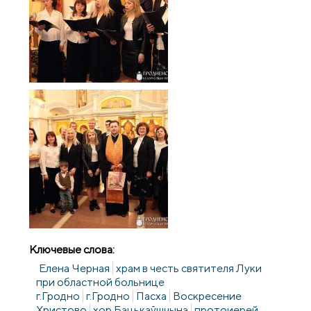
Ключевые слова:
Елена Черная
храм в честь святителя Луки
при областной больнице
г.Гродно
г.Гродно
Пасха
Воскресение
Христово
хор Бацькаўшчына
протоиерей