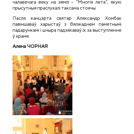
чалавечага веку на зямлі – “Многія лета”, якую
прысутныя праслухалі таксама стоячы.
Пасля канцэрта святар Аляксандр Хомбак
павіншаваў харыстаў з Вялікаднем памятнымі
падарункамі і шчыра падзякаваў іх за выступленне
ў храме.
Алена ЧОРНАЯ