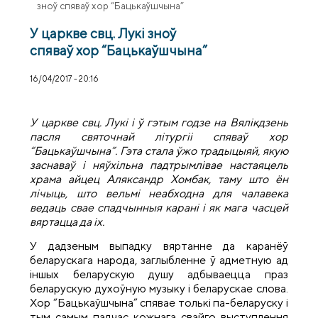
зноў спяваў хор “Бацькаўшчына”
У царкве свц. Лукі зноў
спяваў хор “Бацькаўшчына”
16/04/2017 - 20:16
У царкве свц. Лукі
і ў гэтым годзе на Вялікдзень
пасля святочнай літургіі спяваў хор
“Бацькаўшчына”. Гэта стала ўжо традыцыяй, якую
заснаваў і няўхільна падтрымлівае настаяцель
храма айцец Аляксандр Хомбак, таму што ён
лічыць, што вельмі неабходна для чалавека
ведаць свае спадчынныя карані і як мага часцей
вяртацца да іх.
У дадзеным выпадку вяртанне да каранёў
беларускага народа, заглыбленне ў адметную ад
іншых беларускую душу адбываецца праз
беларускую духоўную музыку і беларускае слова.
Хор “Бацькаўшчына” спявае толькі па-беларуску і
тым самым падчас кожнага свайго выступлення