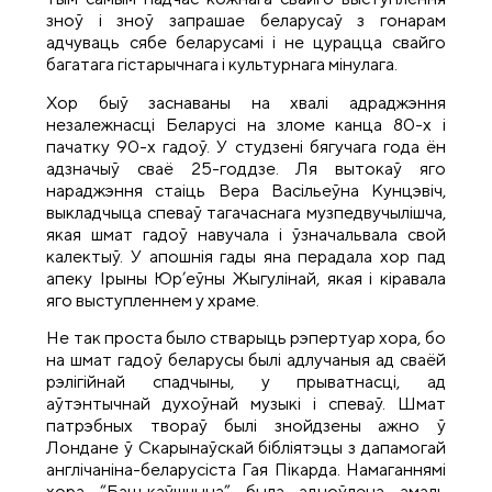
зноў і зноў запрашае беларусаў з гонарам
адчуваць сябе беларусамі і не цурацца свайго
багатага гістарычнага і культурнага мінулага.
Хор быў заснаваны на хвалі адраджэння
незалежнасці Беларусі на зломе канца 80-х і
пачатку 90-х гадоў. У студзені бягучага года ён
адзначыў сваё 25-годдзе. Ля вытокаў яго
нараджэння стаіць Вера Васільеўна Кунцэвіч,
выкладчыца спеваў тагачаснага музпедвучылішча,
якая шмат гадоў навучала і ўзначальвала свой
калектыў. У апошнія гады яна перадала хор пад
апеку Ірыны Юр’еўны Жыгулінай, якая і кіравала
яго выступленнем у храме.
Не так проста было стварыць рэпертуар хора, бо
на шмат гадоў беларусы былі адлучаныя ад сваёй
рэлігійнай спадчыны, у прыватнасці, ад
аўтэнтычнай духоўнай музыкі і спеваў. Шмат
патрэбных твораў былі знойдзены ажно ў
Лондане ў Скарынаўскай бібліятэцы з дапамогай
англічаніна-беларусіста Гая Пікарда. Намаганнямі
хора “Бацькаўшчына” была адноўлена амаль