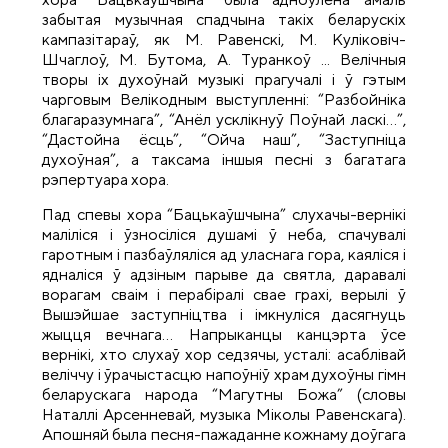
забытая музычная спадчына такіх беларускіх
кампазітараў, як М. Равенскі, М. Куліковіч-
Шчаглоў, М. Бутома, А. Туранкоў ... Велічныя
творы іх духоўнай музыкі прагучалі і ў гэтым
чарговым Велікодным выступленні: “Разбойніка
благаразумнага”, “Анёл усклікнуў Поўнай ласкі…”,
“Дастойна ёсць”, “Ойча наш”, “Заступніца
духоўная”, а таксама іншыя песні з багатага
рэпертуара хора.
Пад спевы хора “Бацькаўшчына” слухачы-вернікі
маліліся і ўзносіліся душамі ў неба, спачувалі
гаротным і пазбаўляліся ад уласнага гора, каяліся і
ядналіся ў адзіным парыве да святла, даравалі
ворагам сваім і перабіралі свае грахі, верылі ў
Вышэйшае заступніцтва і імкнуліся дасягнуць
жыцця вечнага… Напрыканцы канцэрта ўсе
вернікі, хто слухаў хор седзячы, усталі: асаблівай
веліччу і ўрачыстасцю напоўніў храм духоўны гімн
беларускага народа “Магутны Божа” (словы
Наталлі Арсенневай, музыка Міколы Равенскага).
Апошняй была песня-пажаданне кожнаму доўгага