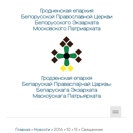
Перейти к основному содержанию
Skip to search
Гродненская епархия
Белорусской Православной Церкви
Белорусского Экзархата
Московского Патриархата
Гродзенская епархія
Беларускай Праваслаўнай Царквы
Беларускага Экзархата
Маскоўскага Патрыярхата
Главная
»
Новости
»
2016
»
10
»
13
»
Священник