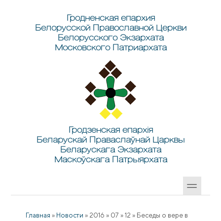
Перейти к основному содержанию
Skip to search
Гродненская епархия
Белорусской Православной Церкви
Белорусского Экзархата
Московского Патриархата
Гродзенская епархія
Беларускай Праваслаўнай Царквы
Беларускага Экзархата
Маскоўскага Патрыярхата
Главная
»
Новости
»
2016
»
07
»
12
»
Беседы о вере в