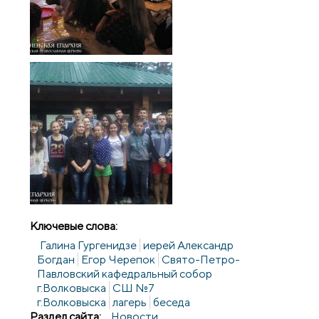
Ключевые слова:
Галина Гургенидзе
иерей Александр
Богдан
Егор Черепок
Свято-Петро-
Павловский кафедральный собор
г.Волковыска
СШ №7
г.Волковыска
лагерь
беседа
Раздел сайта:
Новости