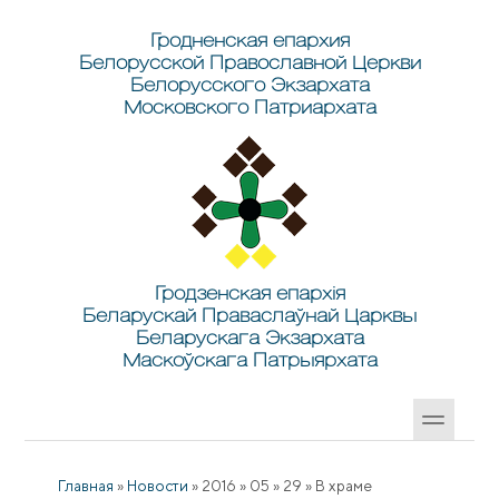
Перейти к основному содержанию
Skip to search
Гродненская епархия
Белорусской Православной Церкви
Белорусского Экзархата
Московского Патриархата
Гродзенская епархія
Беларускай Праваслаўнай Царквы
Беларускага Экзархата
Маскоўскага Патрыярхата
Главная
»
Новости
»
2016
»
05
»
29
»
В храме