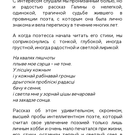
С интересом слушали мы пронизанный болью, но
и радостью рассказ Галины о нелегкой,
одинокой, трагичной судьбе жившего в
провинции поэта, с которым она была лично
знакома и вела переписку в течение многих лет.
А когда поэтесса начала читать его стихи, мы
соприкоснулись с тонкой, глубокой, иногда
грустной, иногда радостной и светлой лирикой:
На хвалях пяшчоты
плыве мое сэрца – не тоне.
У лiсцiку кожным
i у кожнай рабiнавай гронцы
дрыготкiя проблiскi радасцi
бачу я сення,
i светла мне у зорнай цiшы вечаровай
на захадзе сонца.
Рассказ об этом удивительном, скромном,
высшей пробы интеллигентном поэте, который
считал свое увлечение поэзией только лишь
личным хобби и очень мало печатался при жизни,
его стихи, оставили теплый и светлый след в