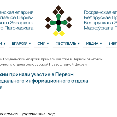
енская епархия
Гродзенская еп
лавной Церкви
Беларускай П
кого Экзархата
Беларускага Э
о Патриархата
Маскоўскага 
И
ЕПАРХИЯ
СМИ
ФЕСТИВАЛЬ
МЕДИА
БИБ
и Гродненской епархии приняли участие в Первом отчетном
нного отдела Белорусской Православной Цекрви
хии приняли участие в Первом
одального информационного отдела
и
хиальном управлении под