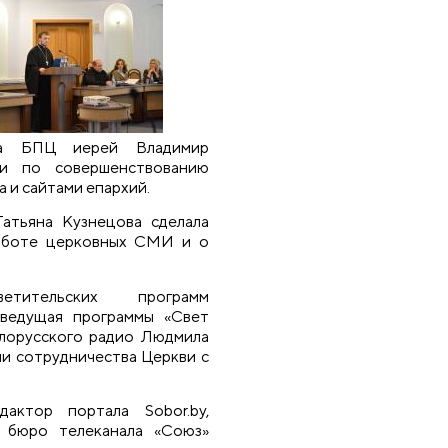
ла БПЦ иерей Владимир
ми по совершенствованию
 и сайтами епархий.
атьяна Кузнецова сделала
аботе церковных СМИ и о
етительских программ
ведущая программы «Свет
елорусского радио Людмила
и сотрудничества Церкви с
актор портала Sobor.by,
 бюро телеканала «Союз»