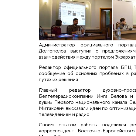
Администратор официального порта
Долгополов выступил с предложения
взаимодействия между порталом Экзархата
Редактор официального портала БПЦ Т
сообщение об основных проблемах в р
путях их решения.
Главный редактор духовно-просв
Белтелерадиокомпании Инга Белова и 
души» Первого национального канала Б
Митакович высказали идеи по оптимизаци
телевидением и радио.
Своим опытом работы поделился ред
корреспондент Восточно-Европейского