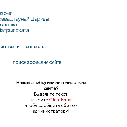
архія
раваслаўнай Царквы
кзархата
Патрыярхата
ЛИОТЕКА
КОНТАКТЫ
ПОИСК GOОGLE НА САЙТЕ
Нашли ошибку или неточность на
сайте?
Выделите текст,
нажмите
Ctrl + Enter
,
чтобы сообщить об этом
администратору!