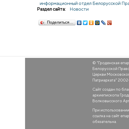
информационный отдел Белорусской Пр
Раздел сайта:
Новости
Поделиться…
© "
Гроденская епа
Белорусской Прав
Церкви Московско
Патриархата
" 2002
Сайт создан по бл
архиепископа Грод
Волковысского Ар
При использовании
ссылка на сайт епа
обязательна.