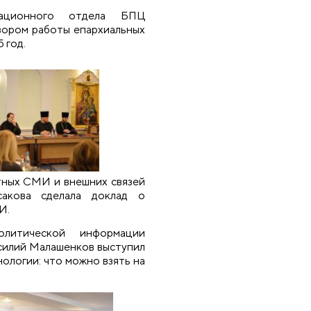
мационного отдела БПЦ
зором работы епархиальных
 год.
тных СМИ и внешних связей
сакова сделала доклад о
И.
литической информации
силий Малашенков выступил
ологии: что можно взять на