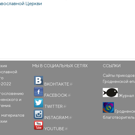
авославной Церкви
рхия
МЫ В СОЦИАЛЬНЫХ СЕТЯХ
ССЫЛКИ
ославной
Сайты приходов
го
(внешняя ссылка)
Гродненской еп
-2022
ВКОНТАКТЕ
(внешняя ссылка)
агословению
FACEBOOK
Журнал 
ненского и
(внешняя ссылка)
темия.
TWITTER
Гродненс
(внешняя ссылка)
 материалов
благотворител
INSTAGRAM
рхии
(внешняя ссылка)
YOUTUBE