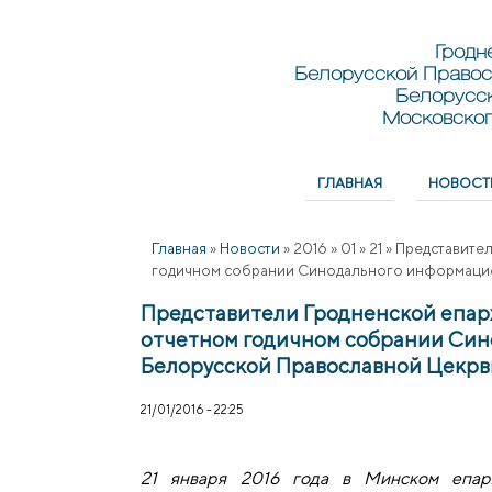
Перейти к основному содержанию
Skip to search
Гродн
Белорусской Правос
Белорусс
Московског
ГЛАВНАЯ
НОВОСТ
Главное меню
Главная
»
Новости
»
2016
»
01
»
21
»
Представител
годичном собрании Синодального информацио
Представители Гродненской епар
отчетном годичном собрании Син
Белорусской Православной Цекрв
21/01/2016 - 22:25
21 января 2016 года в Минском епар