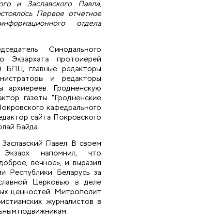
ого и Заславского Павла,
остоялось Первое отчетное
нформационного отдела
седатель Синодального
го Экзархата протоиерей
й БПЦ; главные редакторы
инистраторы и редакторы
ы архиереев. Гродненскую
актор газеты "Гродненские
Покровского кафедрального
едактор сайта Покровского
лай Байда.
Заславский Павел. В своем
 Экзарх напомнил, что
доброе, вечное», и выразил
и Республики Беларусь за
славной Церковью в деле
ных ценностей. Митрополит
ристианских журналистов в
льным подвижникам.