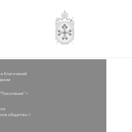
 и благочиний
архии
(внешняя ссылка)
"Поколение"
кое
ьное общество
(внешняя ссылка)