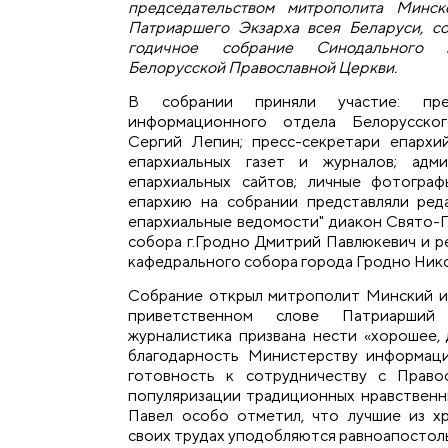
председательством митрополита Минск
Патриаршего Экзарха всея Беларуси, с
годичное собрание Синодального и
Белорусской Православной Церкви.
В собрании приняли участие: пред
информационного отдела Белорусско
Сергий Лепин; пресс-секретари епархи
епархиальных газет и журналов; адм
епархиальных сайтов; личные фотограф
епархию на собрании представляли ред
епархиальные ведомости" диакон Свято-
собора г.Гродно Дмитрий Павлюкевич и р
кафедрального собора города Гродно Нико
Собрание открыл митрополит Минский и 
приветственном слове Патриарший
журналистика призвана нести «хорошее, 
благодарность Министерству информаци
готовность к сотрудничеству с Право
популяризации традиционных нравствен
Павел особо отметил, что лучшие из х
своих трудах уподобляются равноапосто