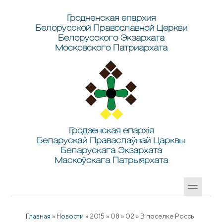
Перейти к основному содержанию
Skip to search
Гродненская епархия
Белорусской Православной Церкви
Белорусского Экзархата
Московского Патриархата
Гродзенская епархія
Беларускай Праваслаўнай Царквы
Беларускага Экзархата
Маскоўскага Патрыярхата
Главная
»
Новости
»
2015
»
08
»
02
»
В поселке Россь