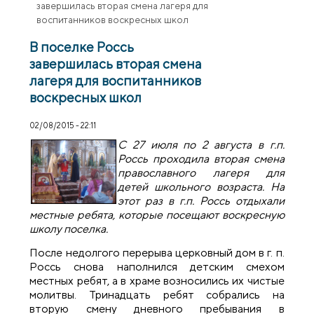
завершилась вторая смена лагеря для
воспитанников воскресных школ
В поселке Россь
завершилась вторая смена
лагеря для воспитанников
воскресных школ
02/08/2015 - 22:11
С 27 июля по 2 августа в г.п.
Россь проходила вторая смена
православного лагеря для
детей школьного возраста. На
этот раз в г.п. Россь отдыхали
местные ребята, которые посещают воскресную
школу поселка.
После недолгого перерыва церковный дом в г. п.
Россь снова наполнился детским смехом
местных ребят, а в храме возносились их чистые
молитвы. Тринадцать ребят собрались на
вторую смену дневного пребывания в