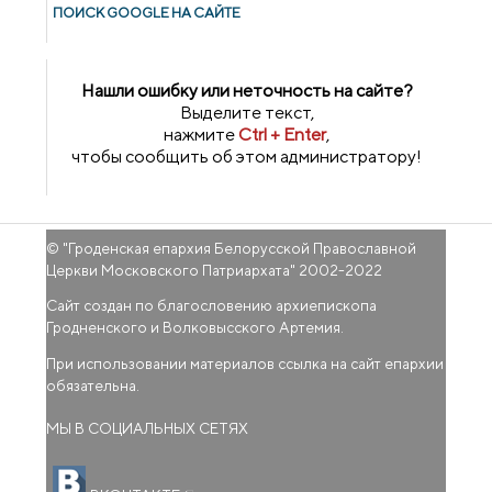
ПОИСК GOОGLE НА САЙТЕ
Нашли ошибку или неточность на сайте?
Выделите текст,
нажмите
Ctrl + Enter
,
чтобы сообщить об этом администратору!
© "
Гроденская епархия Белорусской Православной
Церкви Московского Патриархата
" 2002-2022
Сайт создан по благословению архиепископа
Гродненского и Волковысского Артемия.
При использовании материалов ссылка на сайт епархии
обязательна.
МЫ В СОЦИАЛЬНЫХ СЕТЯХ
(внешняя ссылка)