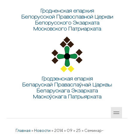
Перейти к основному содержанию
Skip to search
Гродненская епархия
Белорусской Православной Церкви
Белорусского Экзархата
Московского Патриархата
Гродзенская епархія
Беларускай Праваслаўнай Царквы
Беларускага Экзархата
Маскоўскага Патрыярхата
Главная
»
Новости
»
2014
»
09
»
25
»
Семинар-