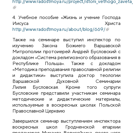
http://www.radostmoya.ru/project/istorii_vethogo_zaveta
(внешняя ссылка)
4. Учебное пособие «Жизнь и учение Господа
Иисуса Христа
http://www.radostmoya.ru/about/blog/669/
(внешняя
ссылка)
Также на семинаре выступил инспектор по
изучению Закона Божиего Варшавской
Митрополии протоиерей Андрей Бусловский с
докладом «Система религиозного образования в
Республике Польша». Также с докладом
«Методика преподавания православной религии
и дидактики» выступила доктор теологии
Варшавской Духовной Семинарии
Лилия Бусловская. Кроме того супруги
Бусловские представили участникам семинара
методические и дидактические материалы,
используемые в воскресных школах Польской
Православной Церквию
Завершился семинар выступлением инспектора
воскресных школ Гродненской епархии
протоиерея Михаила Велисейчика, после чего