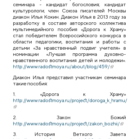
семинара - кандидат богословия; кандидат
культурологи; член Союза писателей Москвы
диакон Илья Кокин. Диакон Илья в 2013 году за
разработку в составе авторского коллектива
мультимедийного пособия «Дорога к Храму»
стал победителем Всероссийского конкурса в
области педагогики, воспитания и работы с
детьми «За нравственный подвиг учителя» в
номинации «Лучшая программа духовно-
нравственного воспитания детей и молодежи».
http://www.radostmoya.ru/about/blog/459/
(внешняя
ссылка)
Диакон Илья представил участникам семинара
такие пособия:
1. «Дорога к Храму»
http://www.radostmoya.ru/project/doroga_k_hramu/
(внешняя ссылка)
2. Закон Божий
http://www.radostmoya.ru/project/zakon_bozhii/
(внешня
ссылка)
3. История Ветхого Завета